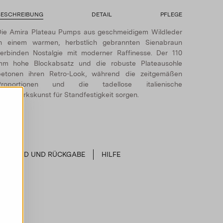
BESCHREIBUNG
DETAIL
PFLEGE
ie Amira Plateau Pumps aus geschmeidigem Wildleder
in einem warmen, herbstlich gebrannten Sienabraun
erbinden Nostalgie mit moderner Raffinesse. Der 110
mm hohe Blockabsatz und die robuste Plateausohle
betonen ihren Retro-Look, während die zeitgemäßen
Proportionen und die tadellose italienische
andwerkskunst für Standfestigkeit sorgen.
VERSAND UND RÜCKGABE
HILFE