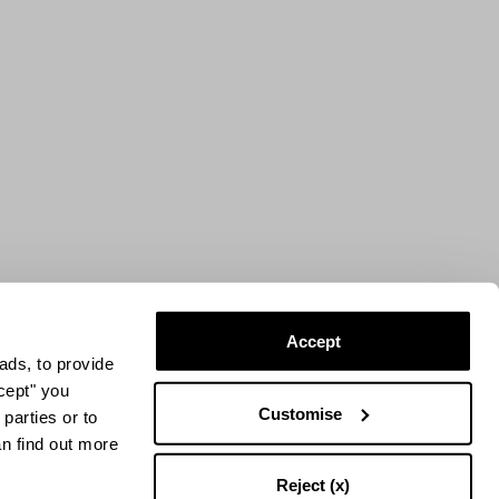
Accept
ads, to provide
ccept" you
Customise
parties or to
an find out more
Reject (x)