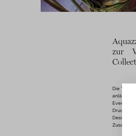
Aquazz
zur V
Colle
Die Terras
anlässlic
Event mit 
Drucken a
Designer
Zusammena