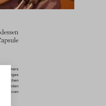
ndessen
apsule
gen Dinners
n blumiges
 grafischen
der beiden
xklusiven