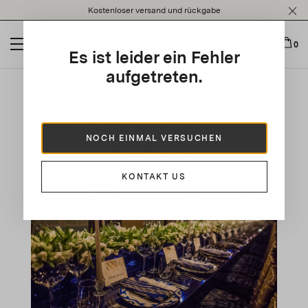
Please
Kostenloser versand und rückgabe
note:
This
website
0
Es ist leider ein Fehler
includes
an
aufgetreten.
accessibility
system.
Aquazzura Moskau Boutique
NOCH EINMAL VERSUCHEN
Eröffnung
KONTAKT US