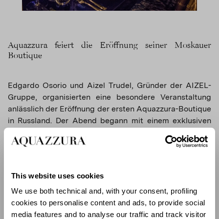
Aquazzura feiert die Eröffnung seiner Moskauer
Boutique
Edgardo Osorio und Aizel Trudel, Gründer der AIZEL-
Gruppe, organisierten eine besondere Veranstaltung
anlässlich der Eröffnung der ersten Aquazzura-Boutique
in Russland. Der Abend begann mit einem exklusiven
Cocktail in der neuen Moskauer Boutique, gefolgt von
einem intimen Abendessen im Restaurant Uzbekistan
im Herzen der Stadt. Der Raum kombinierte
zeitgenössische russische Ästhetik, das reiche
This website uses cookies
architektonische Erbe des Landes und die Stilrichtlinien
von Aquazzura, die durch eine raffinierte Farbpalette
We use both technical and, with your consent, profiling
aus Blau, Weiß und Gold zum Ausdruck kommen.
cookies to personalise content and ads, to provide social
media features and to analyse our traffic and track visitor