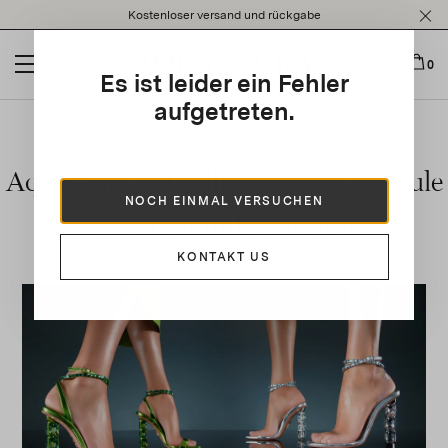
Please
Kostenloser versand und rückgabe
note:
This
website
0
Es ist leider ein Fehler
includes
an
aufgetreten.
accessibility
system.
Aquazzura enthüllt eine neue Capsule
NOCH EINMAL VERSUCHEN
Collection mit Swarovski
KONTAKT US