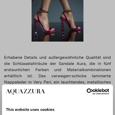
Erhabene Details und außergewöhnliche Qualität sind
die Schlüsselattribute der Sandale Aura, die in fünf
erstaunlichen Farben und Materialkombinationen
erhältlich ist: Das verwegen-schicke laminierte
Nappaleder in Very Peri, ein leuchtendes, metallisches
Lime Green, das tropische Paar in Bougainvillea Pink
aus Satin und die absolut atemberaubende,
transparente Plexiglas-Version in schimmerndem Silber
oder prächtigem Soft Gold.
This website uses cookies