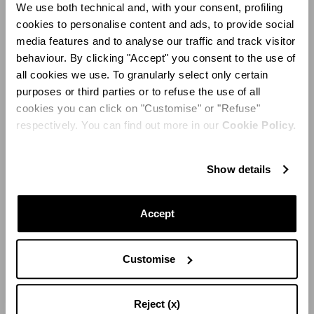
We use both technical and, with your consent, profiling
cookies to personalise content and ads, to provide social
media features and to analyse our traffic and track visitor
behaviour. By clicking "Accept" you consent to the use of
all cookies we use. To granularly select only certain
purposes or third parties or to refuse the use of all
cookies you can click on "Customise" or "Refuse"
respectively. You can find out more in our
Cookie Policy.
Show details
Die Kollektion ist bei Aquazzura und in ausgewählten
Accept
Flagship-Stores von Swarovski sowie in den Online-
Boutiquen Aquazzura.com und auf der Creators-Lab-
Plattform bei Swarovski.com erhältlich, wo Kunden
Customise
einzigartige, limitierte Sammlerstücke erwerben
können.
Reject (x)