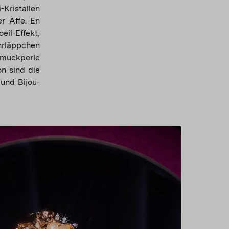
-Kristallen
er Affe. En
eil-Effekt,
hrläppchen
hmuckperle
on sind die
und Bijou-