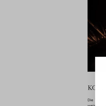
KOLL
Die Wild 
weisen gol