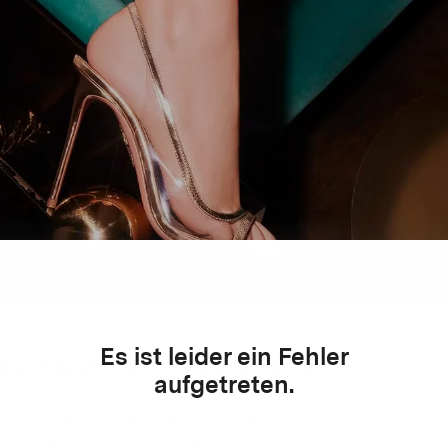
Es ist leider ein Fehler
EKTION WILD BERRIES
aufgetreten.
Berries-Ohrringe bestehen aus Messing, Harz und Strasss
dene Blätter mit einer Kaskade wilder Beeren auf, die mit 