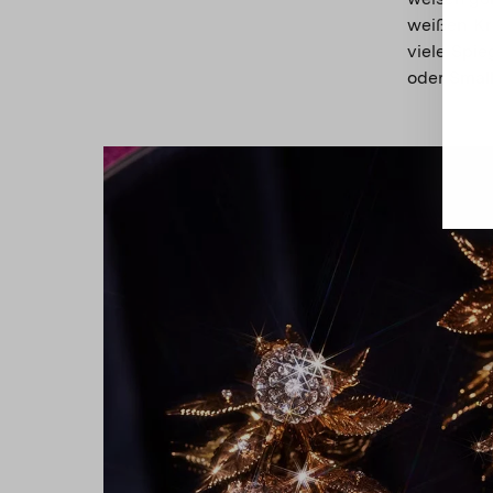
weißen Kr
viele Spie
oder Small