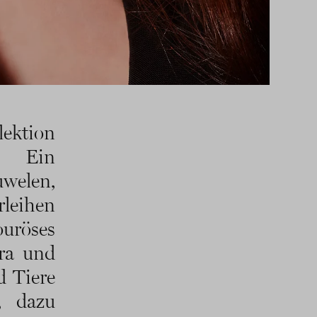
ktion
. Ein
uwelen,
leihen
uröses
ora und
d Tiere
, dazu