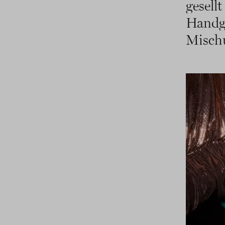
gesell
Handge
Mischu