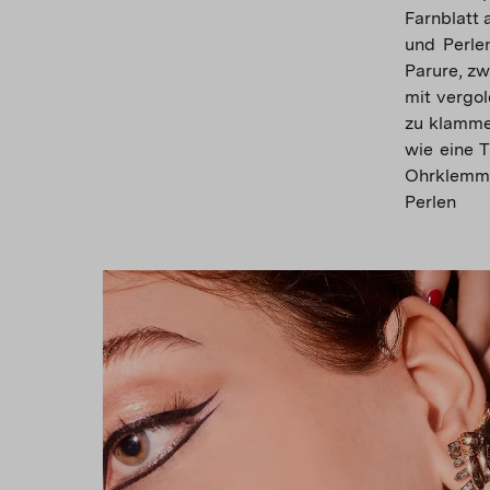
Farnblatt 
und Perlen
Parure, zw
mit vergo
zu klamme
wie eine T
Ohrklemme
Perlen