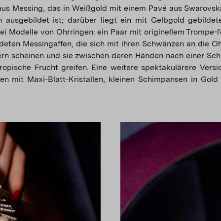
aus Messing, das in Weißgold mit einem Pavé aus Swarovski
 ausgebildet ist; darüber liegt ein mit Gelbgold gebildet
ei Modelle von Ohrringen: ein Paar mit originellem Trompe-l'o
ldeten Messingaffen, die sich mit ihren Schwänzen an die O
rn scheinen und sie zwischen deren Händen nach einer Sc
ropische Frucht greifen. Eine weitere spektakulärere Versi
n mit Maxi-Blatt-Kristallen, kleinen Schimpansen in Gold 