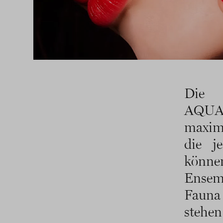
Die 
AQUA
maxima
die j
könne
Ensemb
Fauna 
stehe