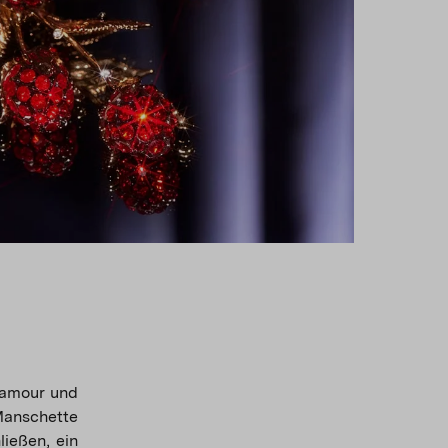
lamour und
Manschette
ießen, ein