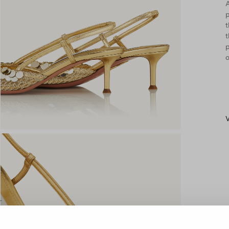
A
p
t
t
p
o