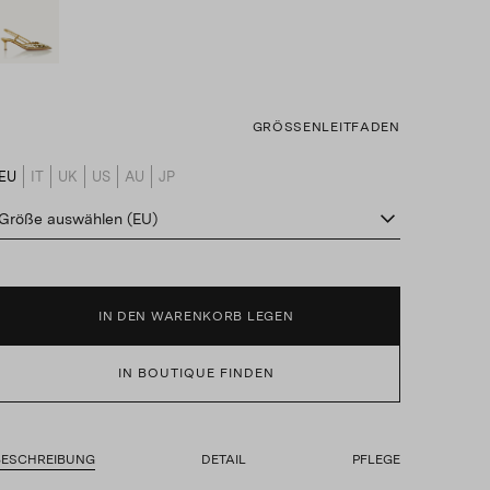
GRÖSSENLEITFADEN
EU
IT
UK
US
AU
JP
product_size_translation_select_label
Größe auswählen (EU)
IN DEN WARENKORB LEGEN
IN BOUTIQUE FINDEN
BESCHREIBUNG
DETAIL
PFLEGE