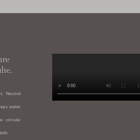
hre
he.
r, Neutral
oapy water
e circular
loth