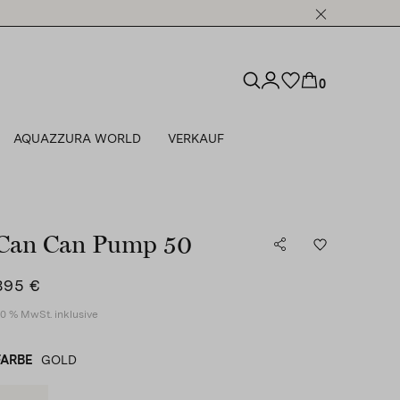
0
AQUAZZURA WORLD
VERKAUF
Can Can Pump 50
895 €
0 % MwSt. inklusive
FARBE
GOLD
GOLD
product_color_select_label