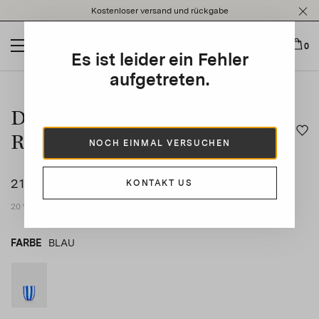
Please
Kostenloser versand und rückgabe
note:
This
website
0
Es ist leider ein Fehler
includes
an
aufgetreten.
This is a carousel with auto-rotating slides. Activate any of t
accessibility
system.
Dolcevita Stripe Tumbler
Round
NOCH EINMAL VERSUCHEN
210 €
KONTAKT US
SET OF
2
20 % MwSt. inklusive
FARBE
BLAU
BLAU
product_color_select_label