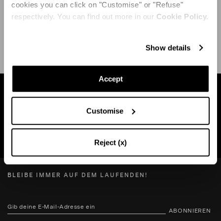
cookies you can click on "Customise" or "Refuse"
respectively. You can find out more in our
Cookie Policy.
VERSAND UND RÜCKGABE
HILFE
Show details
Accept
Finden Sie eine boutique in Ihrer Nähe
Customise
SUCHE BOUTIQUE
Reject (x)
BLEIBE IMMER AUF DEM LAUFENDEN!
ABONNIEREN