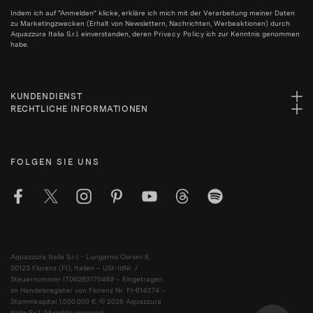
Indem ich auf "Anmelden" klicke, erkläre ich mich mit der Verarbeitung meiner Daten
zu Marketingzwecken (Erhalt von Newslettern, Nachrichten, Werbeaktionen) durch
Aquazzura Italia S.r.l. einverstanden, deren
Privacy Policy
ich zur Kenntnis genommen
habe.
KUNDENDIENST
RECHTLICHE INFORMATIONEN
FOLGEN SIE UNS
Aquazzura Italia S.r.l. - Lungarno Corsini 8,
50123 Florenz (FI), Italien – USt-IdNr. /
Steuernummer IT06263170489 – Eingetragen
im Handelsregister von Florenz Nr. FI-614374 –
Stammkapital 1.000.000 €. © 2026 Aquazzura
Italia S.r.l. All rights reserved.