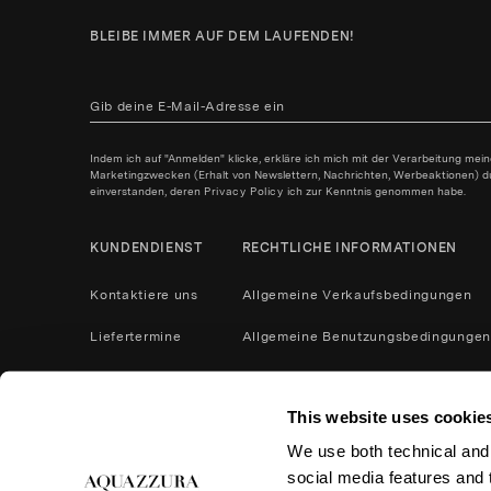
BLEIBE IMMER AUF DEM LAUFENDEN!
Indem ich auf "Anmelden" klicke, erkläre ich mich mit der Verarbeitung mei
Marketingzwecken (Erhalt von Newslettern, Nachrichten, Werbeaktionen) durc
einverstanden, deren
Privacy Policy
ich zur Kenntnis genommen habe.
KUNDENDIENST
RECHTLICHE INFORMATIONEN
Kontaktiere uns
Allgemeine Verkaufsbedingungen
Liefertermine
Allgemeine Benutzungsbedingungen
Zahlungsbedingungen
Datenschutzrichtlinie
This website uses cookie
Kontaktiere uns
Cookies
We use both technical and,
Produktpflege
Rücksendungen und Erstattungen
social media features and t