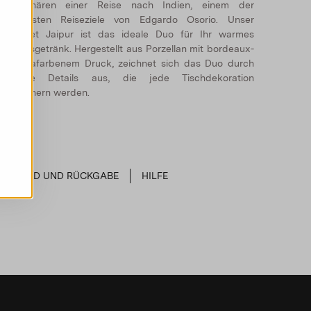
Atmosphären einer Reise nach Indien, einem der
beliebtesten Reiseziele von Edgardo Osorio. Unser
Kaffeeset Jaipur ist das ideale Duo für Ihr warmes
ieblingsgetränk. Hergestellt aus Porzellan mit bordeaux-
nd rosafarbenem Druck, zeichnet sich das Duo durch
exquisite Details aus, die jede Tischdekoration
erschönern werden.
VERSAND UND RÜCKGABE
HILFE