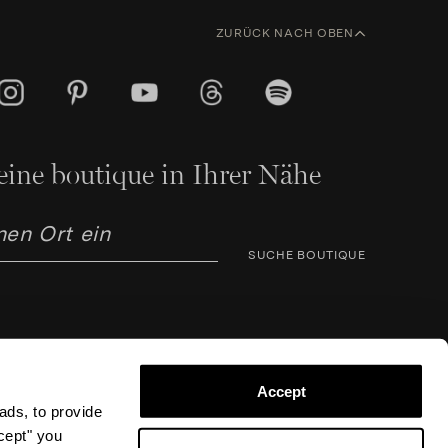
ZURÜCK NACH OBEN
eine boutique in Ihrer Nähe
SUCHE BOUTIQUE
Accept
ads, to provide
arno Corsini 8, 50123 Florenz (FI), Italien – USt-IdNr.
ccept" you