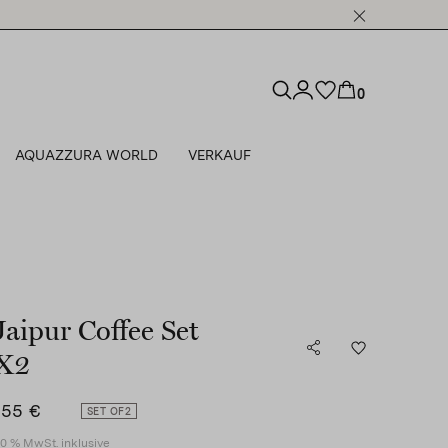
0
AQUAZZURA WORLD
VERKAUF
Jaipur Coffee Set
X2
155 €
SET OF
2
0 % MwSt. inklusive