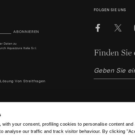
FOLGEN SIE UNS
ABONNIEREN
ner Daten zu
h Aquazzura Italia S.r.l.
Finden Sie 
Lösung Von Streitfragen
s
 with your consent, profiling cookies to personalise content and 
Aquazzura Italia S.r.l. - Lung
o analyse our traffic and track visitor behaviour. By clicking "A