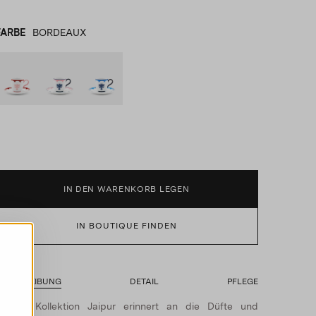
FARBE
BORDEAUX
BORDEAUX
product_color_select_label
PINK
BLAU
IN DEN WARENKORB LEGEN
IN BOUTIQUE FINDEN
BESCHREIBUNG
DETAIL
PFLEGE
Unsere Kollektion Jaipur erinnert an die Düfte und