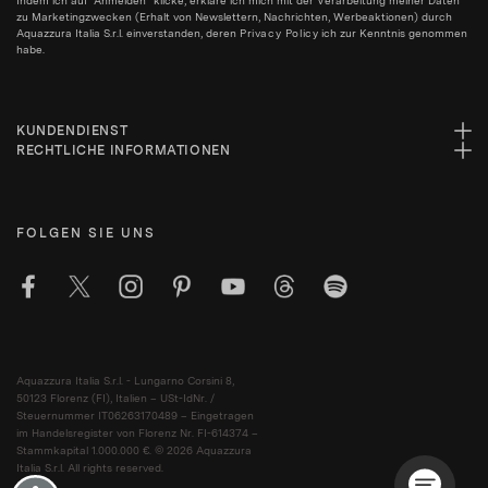
Indem ich auf "Anmelden" klicke, erkläre ich mich mit der Verarbeitung meiner Daten
zu Marketingzwecken (Erhalt von Newslettern, Nachrichten, Werbeaktionen) durch
Aquazzura Italia S.r.l. einverstanden, deren
Privacy Policy
ich zur Kenntnis genommen
habe.
KUNDENDIENST
RECHTLICHE INFORMATIONEN
FOLGEN SIE UNS
Aquazzura Italia S.r.l. - Lungarno Corsini 8,
50123 Florenz (FI), Italien – USt-IdNr. /
Steuernummer IT06263170489 – Eingetragen
im Handelsregister von Florenz Nr. FI-614374 –
Stammkapital 1.000.000 €. © 2026 Aquazzura
Italia S.r.l. All rights reserved.