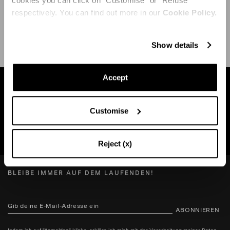
cookies you can click on "Customise" or "Refuse"
respectively. You can find out more in our
Cookie Policy.
VERSAND UND RÜCKGABE
HILFE
Show details
Accept
Finden Sie eine boutique in Ihrer Nähe
Customise
SUCHE BOUTIQUE
Reject (x)
BLEIBE IMMER AUF DEM LAUFENDEN!
ABONNIEREN