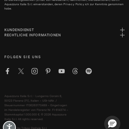
Aquazzura Italia S.r.l. einverstanden, deren
Privacy Policy
ich zur Kenntnis genommen
habe.
KUNDENDIENST
RECHTLICHE INFORMATIONEN
FOLGEN SIE UNS
Aquazzura Italia S.r.l. - Lungarno Corsini 8,
50123 Florenz (FI), Italien – USt-IdNr. /
Steuernummer IT06263170489 – Eingetragen
im Handelsregister von Florenz Nr. FI-614374 –
Stammkapital 1.000.000 €. © 2026 Aquazzura
Italia S.r.l. All rights reserved.
Accessibility
Powered by Triboo Digitale S.r.l.