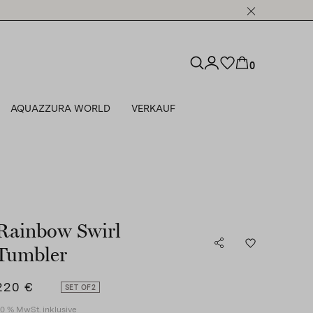
0
AQUAZZURA WORLD
VERKAUF
Rainbow Swirl
Tumbler
220 €
SET OF
2
0 % MwSt. inklusive