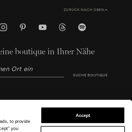
ZURÜCK NACH OBEN
eine boutique in Ihrer Nähe
SUCHE BOUTIQUE
Accept
ads, to provide
arno Corsini 8, 50123 Florenz (FI), Italien – USt-IdNr.
ccept" you