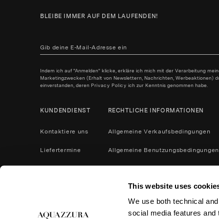
BLEIBE IMMER AUF DEM LAUFENDEN!
Indem ich auf "Anmelden" klicke, erkläre ich mich mit der Verarbeitung mei
Marketingzwecken (Erhalt von Newslettern, Nachrichten, Werbeaktionen) durc
einverstanden, deren
Privacy Policy
ich zur Kenntnis genommen habe.
KUNDENDIENST
RECHTLICHE INFORMATIONEN
Kontaktiere uns
Allgemeine Verkaufsbedingungen
Liefertermine
Allgemeine Benutzungsbedingungen
Zahlungsbedingungen
Datenschutzrichtlinie
This website uses cookie
Kontaktiere uns
Cookies
We use both technical and,
Produktpflege
Rücksendungen und Erstattungen
social media features and t