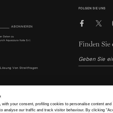
FOLGEN SIE UNS
ABONNIEREN
ner Daten zu
h Aquazzura Italia S.r.l.
Finden Sie 
Lösung Von Streitfragen
s
 with your consent, profiling cookies to personalise content and 
Aquazzura Italia S.r.l. - Lung
o analyse our traffic and track visitor behaviour. By clicking "A