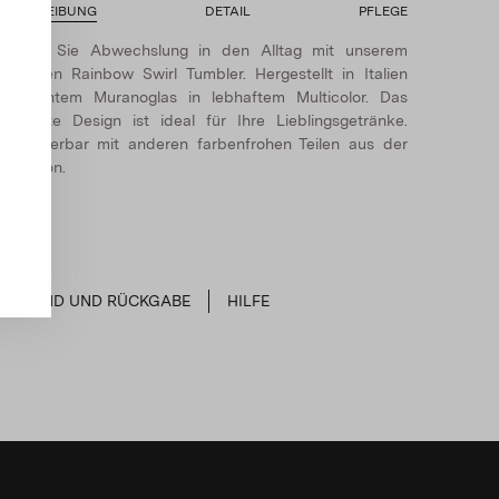
BESCHREIBUNG
DETAIL
PFLEGE
Bringen Sie Abwechslung in den Alltag mit unserem
rlesenen Rainbow Swirl Tumbler. Hergestellt in Italien
aus echtem Muranoglas in lebhaftem Multicolor. Das
arkante Design ist ideal für Ihre Lieblingsgetränke.
ombinierbar mit anderen farbenfrohen Teilen aus der
ollektion.
VERSAND UND RÜCKGABE
HILFE