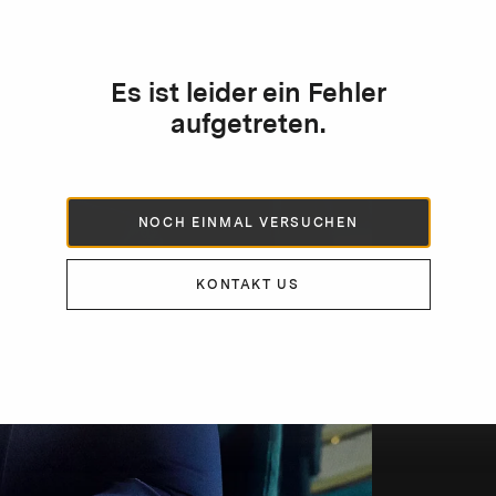
Es ist leider ein Fehler
aufgetreten.
DE
„
NOCH EINMAL VERSUCHEN
B
m
KONTAKT US
d
S
O