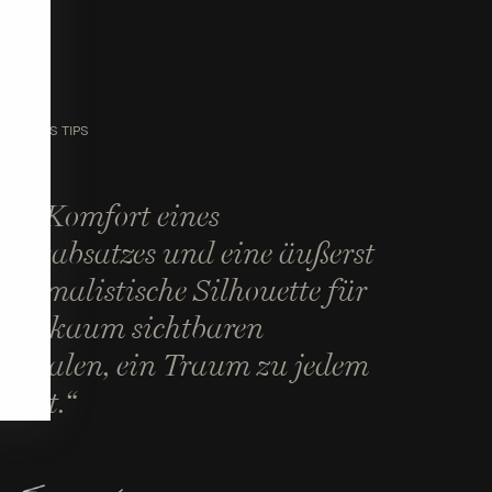
SIGNER'S TIPS
Der Komfort eines
lockabsatzes und eine äußerst
inimalistische Silhouette für
iese kaum sichtbaren
andalen, ein Traum zu jedem
utfit.“