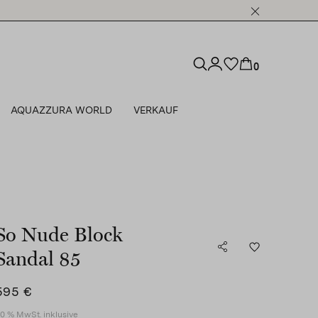
0
AQUAZZURA WORLD
VERKAUF
So Nude Block
Sandal 85
595 €
0 % MwSt. inklusive