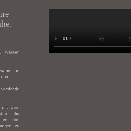
hre
he.
n: Wasser,
hwamm in
 aus
vorsichtig
h mit dem
nden Sie
, um das
mogen zu