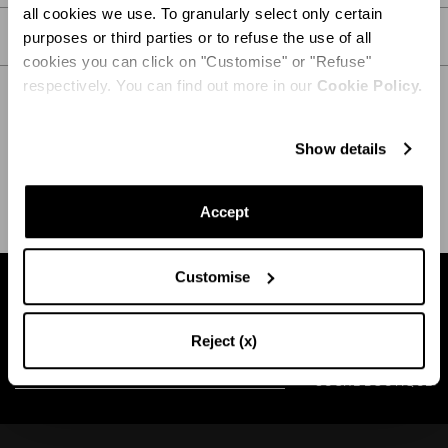
all cookies we use. To granularly select only certain
PFLEGE
purposes or third parties or to refuse the use of all
cookies you can click on "Customise" or "Refuse"
respectively. You can find out more in our
Cookie Policy.
Show details
VERSAND UND RÜCKGABE
HILFE
Accept
Customise
Finden Sie eine boutique in Ihrer Nähe
Reject (x)
SUCHE BOUTIQUE