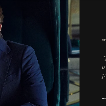
DE
"
a
p