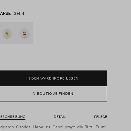
FARBE
GELB
GELB
product_color_select_label
GRÜN
IN DEN WARENKORB LEGEN
IN BOUTIQUE FINDEN
BESCHREIBUNG
DETAIL
PFLEGE
dgardo Osorios Liebe zu Capri prägt die Tutti Frutti-