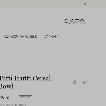
0
AQUAZZURA WORLD
VERKAUF
Tutti Frutti Cereal
Bowl
110 €
SET OF
2
0 % MwSt. inklusive