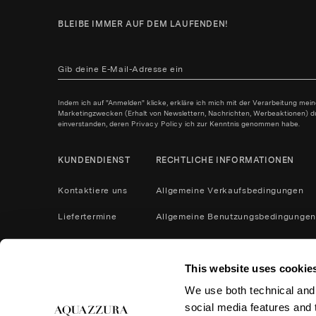
BLEIBE IMMER AUF DEM LAUFENDEN!
Indem ich auf "Anmelden" klicke, erkläre ich mich mit der Verarbeitung mei
Marketingzwecken (Erhalt von Newslettern, Nachrichten, Werbeaktionen) durc
einverstanden, deren
Privacy Policy
ich zur Kenntnis genommen habe.
KUNDENDIENST
RECHTLICHE INFORMATIONEN
Kontaktiere uns
Allgemeine Verkaufsbedingungen
Liefertermine
Allgemeine Benutzungsbedingungen
Zahlungsbedingungen
Datenschutzrichtlinie
This website uses cookie
Kontaktiere uns
Cookies
We use both technical and,
Produktpflege
Rücksendungen und Erstattungen
social media features and t