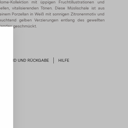
ome-Kollektion mit üppigen Fruchtillustrationen und
ellen, vitalisierenden Tönen. Diese Müslischale ist aus
einem Porzellan in Weiß mit sonnigen Zitronenmotiv und
euchtend gelben Verzierungen entlang des gewellten
Randes geschmückt.
VERSAND UND RÜCKGABE
HILFE