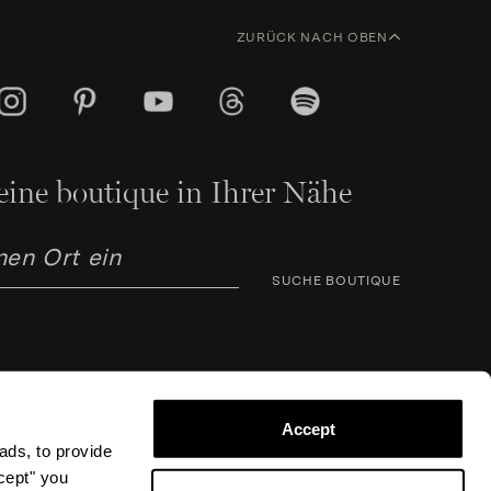
ZURÜCK NACH OBEN
eine boutique in Ihrer Nähe
SUCHE BOUTIQUE
Accept
ads, to provide
ccept" you
arno Corsini 8, 50123 Florenz (FI), Italien – USt-IdNr.