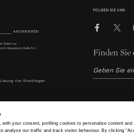
FOLGEN SIE UNS
ABONNIEREN
ner Daten zu
h Aquazzura Italia S.r.l.
Finden Sie 
Lösung Von Streitfragen
s
 with your consent, profiling cookies to personalise content and 
o analyse our traffic and track visitor behaviour. By clicking "A
Aquazzura Italia S.r.l. - Lung