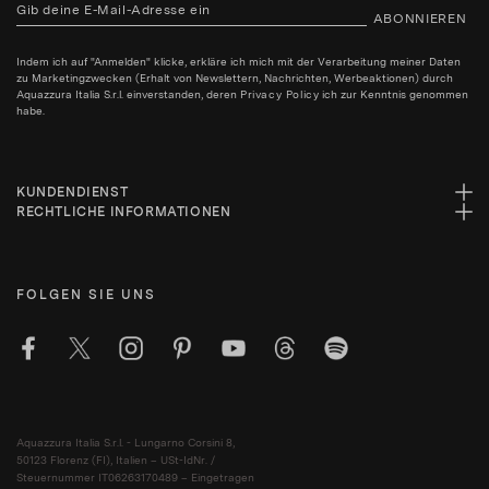
ABONNIEREN
Indem ich auf "Anmelden" klicke, erkläre ich mich mit der Verarbeitung meiner Daten
zu Marketingzwecken (Erhalt von Newslettern, Nachrichten, Werbeaktionen) durch
Aquazzura Italia S.r.l. einverstanden, deren
Privacy Policy
ich zur Kenntnis genommen
habe.
KUNDENDIENST
RECHTLICHE INFORMATIONEN
FOLGEN SIE UNS
Aquazzura Italia S.r.l. - Lungarno Corsini 8,
50123 Florenz (FI), Italien – USt-IdNr. /
Steuernummer IT06263170489 – Eingetragen