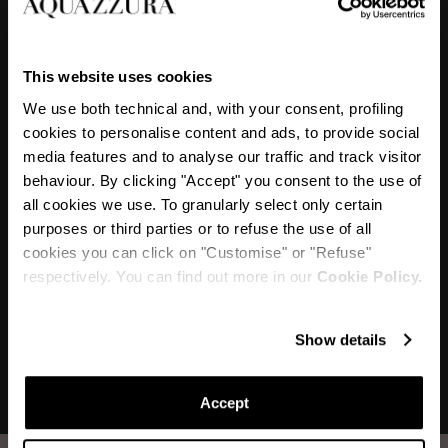
„Die Twist Sandale ist äußerst raffiniert und
This website uses cookies
lässt jede Frau sich verlieben. Sie bestehen aus
We use both technical and, with your consent, profiling
cookies to personalise content and ads, to provide social
weichem Nappaleder und verbergen eine
media features and to analyse our traffic and track visitor
doppelte Innenpolsterung, die zusätzlichen
behaviour. By clicking "Accept" you consent to the use of
Komfort bietet. Sie werden zu Ihren
all cookies we use. To granularly select only certain
purposes or third parties or to refuse the use of all
unverzichtbaren Sandalen, die Sie bei jeder
cookies you can click on "Customise" or "Refuse"
Gelegenheit tragen können.“
respectively. You can find out more in our
Cookie Policy.
Show details
Accept