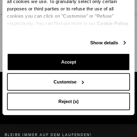
all cookies we use. To granularly select only certain
PFLEGE
purposes or third parties or to refuse the use of all
cookies you can click on "Customise" or "Refuse"
respectively. You can find out more in our
Cookie Policy.
Show details
VERSAND UND RÜCKGABE
HILFE
Accept
Customise
Finden Sie eine boutique in Ihrer Nähe
Reject (x)
SUCHE BOUTIQUE
BLEIBE IMMER AUF DEM LAUFENDEN!