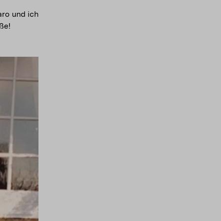
ro und ich
ße!