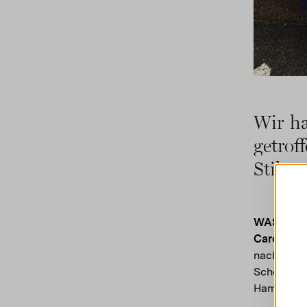
Wir h
getrof
Stil u
WAS MAC
Caro
: Wir
nach geli
Schönere
Hamburger