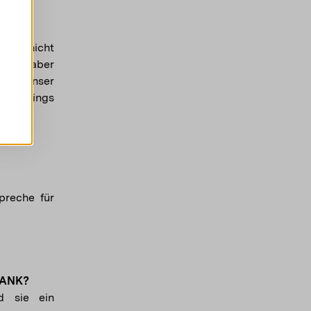
 ist nicht
sind, aber
 es unser
Allerdings
acht)
preche für
RANK?
d sie ein