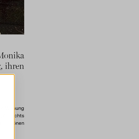
Monika
, ihren
rer Meinung
ibt nichts
r schönen