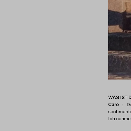
WAS IST 
Caro
: D
sentiment
Ich nehme 