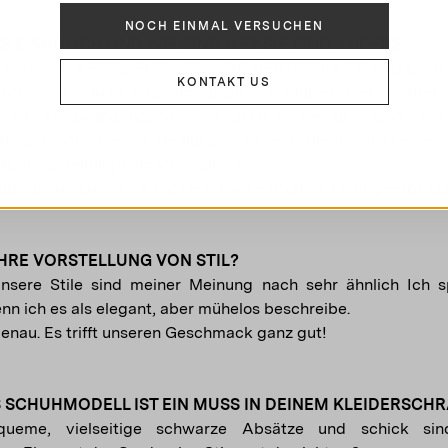
NOCH EINMAL VERSUCHEN
 SIE ÄHNLICH UND WIE SIND SIE? SIE SIND ANDERS?
 Wesentlichen sind wir gleich Person. Ich schätze, es
KONTAKT US
lich, wenn man bedenkt, dass wir Mutter und Tochter 
 ist es beängstigend, wie ähnlich wir uns sind, sei
mack oder unsere Meinungen zu verschiedenen Themen. 
utter definitiv pünktlicher als ich.
Außerdem Zum Glück hat Dear meine Sturheit nicht geerbt. (l
IHRE VORSTELLUNG VON STIL?
Unsere Stile sind meiner Meinung nach sehr ähnlich Ich s
nn ich es als elegant, aber mühelos beschreibe.
 genau. Es trifft unseren Geschmack ganz gut!
SCHUHMODELL IST EIN MUSS IN DEINEM KLEIDERSCH
queme, vielseitige schwarze Absätze und schick sin