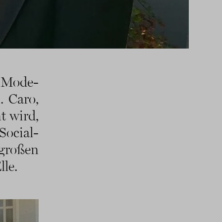
 Mode-
. Caro,
t wird,
Social-
großen
le.