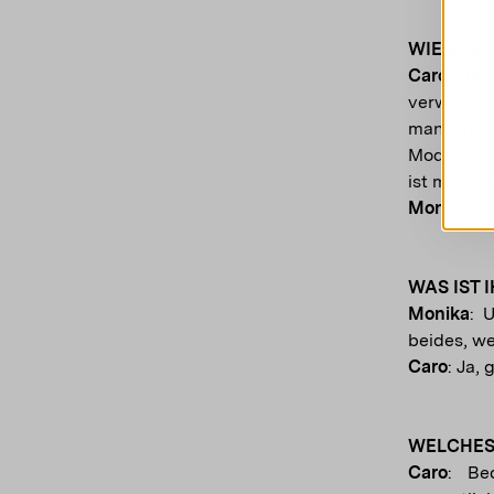
WIE SIND
Caro
: Im
verwunder
manchmal
Modegesch
ist meine M
Monika
: 
WAS IST 
Monika
: 
beides, we
Caro
: Ja,
WELCHES 
Caro
: Be