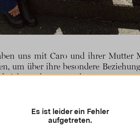
aben uns mit Caro und ihrer Mutter 
fen, um über ihre besondere Beziehung
nd vieles mehr zu sprechen.
HT IHR AM MEISTEN LIEBEN GEMEINSAM?
 lieben es, schöne Zeit miteinander zu verbringen, und unse
Es ist leider ein Fehler
ngt dies am besten bei einem gemütlichen Spaziergang. Es g
aufgetreten.
s, als bei einem Spaziergang in der Natur oder in de
 Innenstadt zu plaudern.