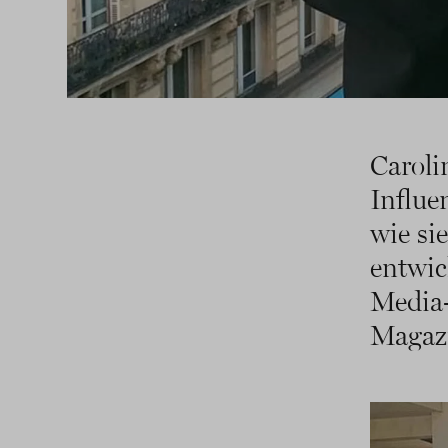
Carol
Influe
wie si
entwic
Media
Magazi