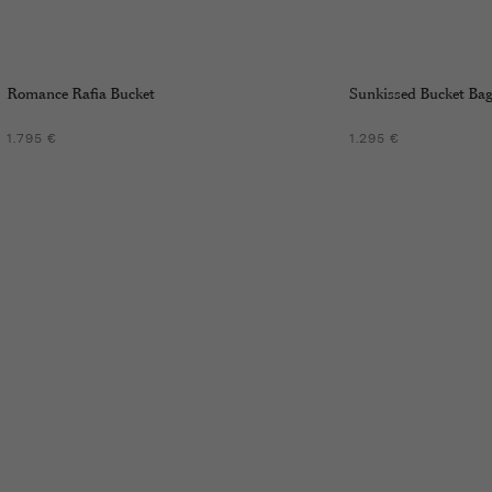
Romance Rafia Bucket
Sunkissed Bucket Ba
1.795 €
1.295 €