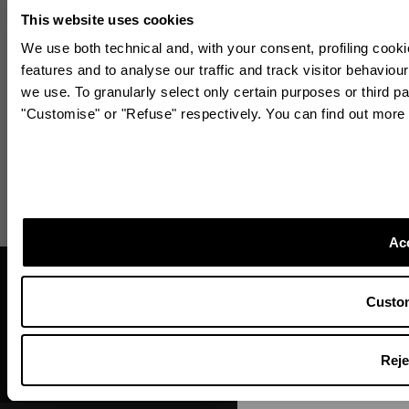
This website uses cookies
We use both technical and, with your consent, profiling cooki
features and to analyse our traffic and track visitor behaviou
we use. To granularly select only certain purposes or third pa
"Customise" or "Refuse" respectively. You can find out more
Bleibe immer auf
Ac
Abonnieren Sie unseren Newsl
auf dem Laufenden zu bleiben.
Finden Sie eine boutique in Ihrer Nähe
Custo
Reje
WEITER A
SUCHE BOUTIQUE