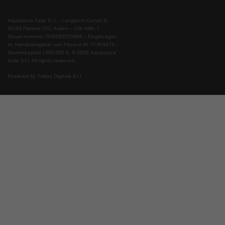
Aquazzura Italia S.r.l. - Lungarno Corsini 8,
50123 Florenz (FI), Italien – USt-IdNr. /
Steuernummer IT06263170489 – Eingetragen
im Handelsregister von Florenz Nr. FI-614374 –
Stammkapital 1.000.000 €. © 2026 Aquazzura
Italia S.r.l. All rights reserved.
Powered by Triboo Digitale S.r.l.