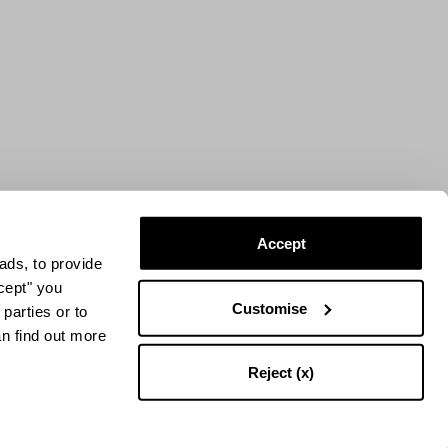
Accept
ads, to provide
ccept" you
Customise
parties or to
an find out more
Reject (x)