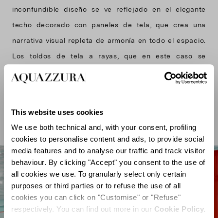
inconfundible diseño se ve reflejado en el elegante
techo decorado con paneles de tela, que crea una
narrativa visual repleta de armonía en todo el espacio.
Los toldos de tela a rayas, que en este caso se
presentan en un precioso color turquesa, coronan
tanto el exterior de la tienda como los expositores
internos y se hacen eco de las pintorescas cabañas de
This website uses cookies
playa tan típicas de la Costa Azul.
We use both technical and, with your consent, profiling
cookies to personalise content and ads, to provide social
media features and to analyse our traffic and track visitor
behaviour. By clicking "Accept" you consent to the use of
all cookies we use. To granularly select only certain
purposes or third parties or to refuse the use of all
cookies you can click on "Customise" or "Refuse"
respectively. You can find out more in our
Cookie Policy.