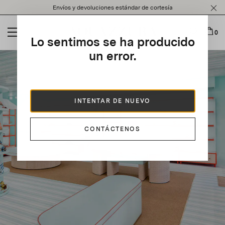
Please
Envíos y devoluciones estándar de cortesía
note:
This
website
0
Lo sentimos se ha producido
includes
an
un error.
accessibility
system.
INTENTAR DE NUEVO
CONTÁCTENOS