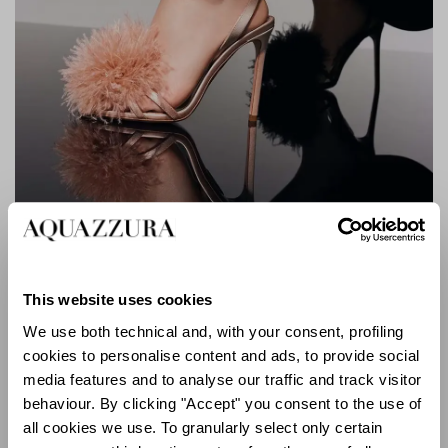
BOUDOIR SANDAL 105
This website uses cookies
“Para esta colección me inspiré mucho en la danza.
We use both technical and, with your consent, profiling
Deseo celebrar la vida de nuevo y nuestros zapatos
cookies to personalise content and ads, to provide social
deberían hacerlo también. Desde los tacones en forma
media features and to analyse our traffic and track visitor
de bola de disco a la malla de cristal, el calzado
behaviour. By clicking "Accept" you consent to the use of
expresivo, incluso para el día, es lo que me hace sentir
bien ahora”
all cookies we use. To granularly select only certain