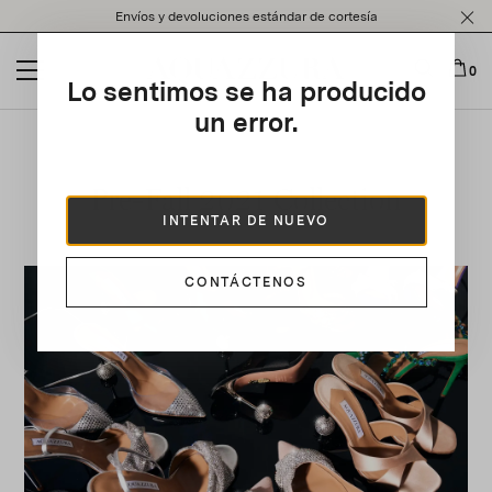
Please
Envíos y devoluciones estándar de cortesía
note:
This
website
0
Lo sentimos se ha producido
includes
an
un error.
accessibility
system.
Pre-Fall 2021 Collection
INTENTAR DE NUEVO
CONTÁCTENOS