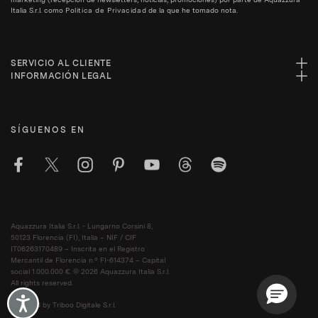
Italia S.r.l. como
Politica de Privacidad
de la que he tomado nota.
SERVICIO AL CLIENTE
INFORMACIÓN LEGAL
SÍGUENOS EN
Aquazzura Italia S.r.l. - Lungarno Corsini 8,
50123 Florencia (FI), Italia – NIF / CIF
IT06263170489 – Inscrita en el Registro
Mercantil de Florencia n.º FI-614374 – Capital
social 1.000.000 €. © 2026 Aquazzura Italia S.r.l.
All rights reserved.
Accessibility
Powered by Triboo Digitale S.r.l.