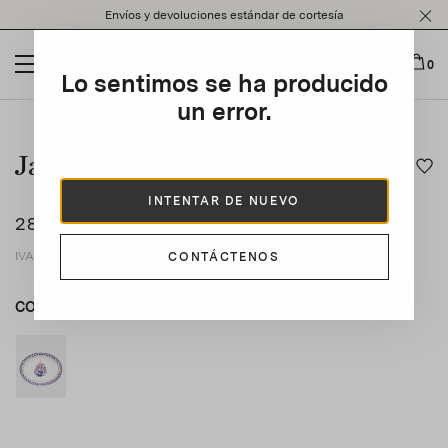
Please
Envíos y devoluciones estándar de cortesía
note:
This
website
0
Lo sentimos se ha producido
includes
an
un error.
This is a carousel with auto-rotating slides. Activate any of t
accessibility
system.
Jaipur Oval Platter
INTENTAR DE NUEVO
280 €
IVA del 21% incluida
CONTÁCTENOS
COLOR
ROSA
ROSA
product_color_select_label