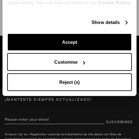
respectively. You can find out more in our
Cookie Policy.
ENVÍO Y DEVOLUCIÓN
AYUDA
Show details
Accept
Busca una boutique cerca de usted
Customise
BUSCAR BOUTIQUE
Reject (x)
¡MANTENTE SIEMPRE ACTUALIZADO!
SUSCRIBIRSE
Al hacer clic en «Regístrate» autorizo el tratamiento de mis datos con fines de
marketing (recepción de newsletters, noticias, promociones) por parte de Aquazzura