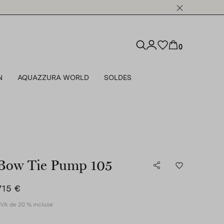
0
N
AQUAZZURA WORLD
SOLDES
Bow Tie Pump 105
715 €
VA de 20 % incluse