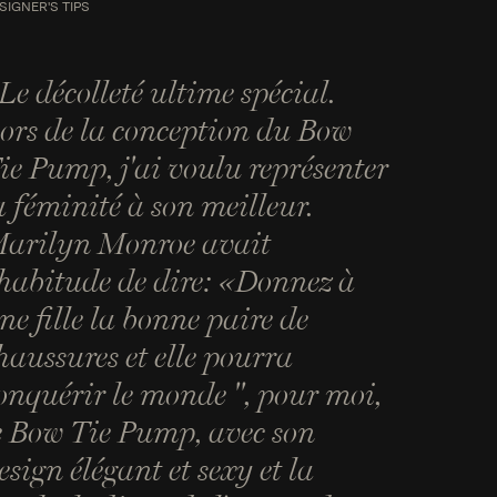
SIGNER'S TIPS
Le décolleté ultime spécial.
ors de la conception du Bow
ie Pump, j'ai voulu représenter
a féminité à son meilleur.
arilyn Monroe avait
'habitude de dire: «Donnez à
ne fille la bonne paire de
haussures et elle pourra
onquérir le monde '', pour moi,
e Bow Tie Pump, avec son
esign élégant et sexy et la