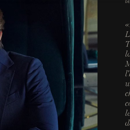
DE
«
L
T
l
M
l
u
c
c
l
d