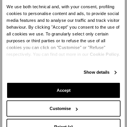
奢华丰富的材质。 缎面的广泛运用凸显了该系列的现代气
We use both technical and, with your consent, profiling
质，并辅以上乘皮革、柔滑麂皮及鳄鱼压纹材质，演绎高质
cookies to personalise content and ads, to provide social
感触感。 色彩与材质的精致互动进一步提升了整个系列的
media features and to analyse our traffic and track visitor
永恒魅力与搭配多样性。
behaviour. By clicking "Accept" you consent to the use of
all cookies we use. To granularly select only certain
purposes or third parties or to refuse the use of all
cookies you can click on "Customise" or "Refuse"
respectively. You can find out more in our
Cookie Policy.
Show details
Accept
Customise
Reject (x)