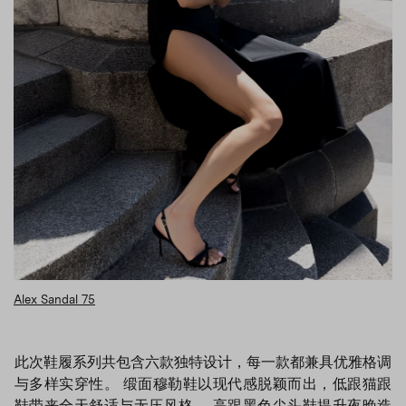
Alex Sandal 75
此次鞋履系列共包含六款独特设计，每一款都兼具优雅格调
与多样实穿性。 缎面穆勒鞋以现代感脱颖而出，低跟猫跟
鞋带来全天舒适与无压风格。 高跟黑色尖头鞋提升夜晚造