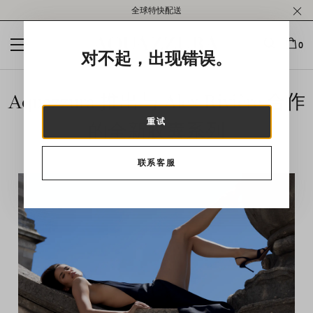
Please
全球特快配送
note:
This
website
0
对不起，出现错误。
includes
an
accessibility
Aquazzura 推出与 Alex Rivière 合作
system.
重试
的全新胶囊系列
联系客服