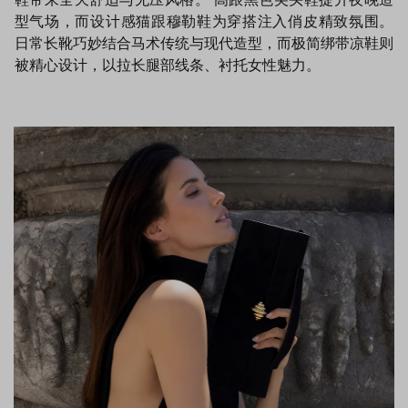
型气场，而设计感猫跟穆勒鞋为穿搭注入俏皮精致氛围。
日常长靴巧妙结合马术传统与现代造型，而极简绑带凉鞋则
被精心设计，以拉长腿部线条、衬托女性魅力。