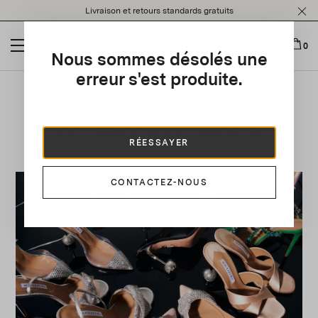
Please
Livraison et retours standards gratuits
note:
This
website
0
Nous sommes désolés une
includes
an
erreur s'est produite.
accessibility
system.
Pre-Fall 2021 Collection
RÉESSAYER
CONTACTEZ-NOUS