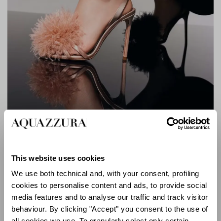
Boudoir Sandal 105
This website uses cookies
« Je pensais beaucoup à la danse pour cette collection.
J’ai envie de recélébrer la vie, mais aussi nos
We use both technical and, with your consent, profiling
chaussures ! Des talons boule disco aux mailles en
cookies to personalise content and ads, to provide social
cristal, les chaussures de marque, même pour la journée,
media features and to analyse our traffic and track visitor
sont ce qui semble tendance en ce moment. »
behaviour. By clicking "Accept" you consent to the use of
all cookies we use. To granularly select only certain