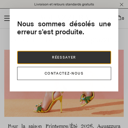
Please
Livraison et retours standards gratuits
note:
This
website
0
Nous sommes désolés une
includes
an
erreur s'est produite.
accessibility
Collection Birdsong d’Aquazzura
system.
RÉESSAYER
CONTACTEZ-NOUS
Pour la saison Printemps/Été 2026, Aquazzura