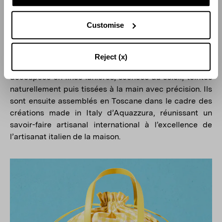
Birdsong Sandal 105
Customise
Ces éléments en raphia sont fabriqués à la main par
des femmes locales en Colombie selon un processus
Reject (x)
particulièrement minutieux : les feuilles de palmier sont
découpées en fines lanières, séchées au soleil, teintes
naturellement puis tissées à la main avec précision. Ils
sont ensuite assemblés en Toscane dans le cadre des
créations made in Italy d’Aquazzura, réunissant un
savoir-faire artisanal international à l’excellence de
l’artisanat italien de la maison.