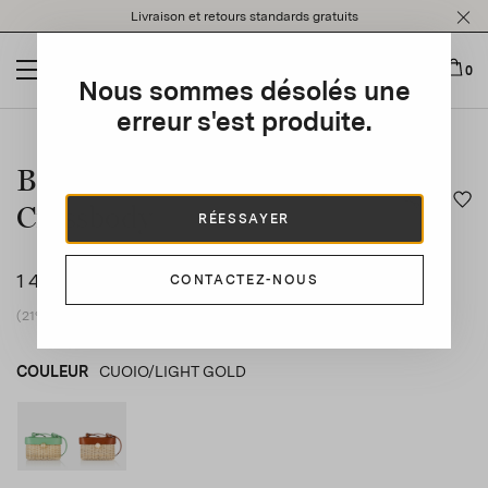
Please
Livraison et retours standards gratuits
note:
This
website
0
Nous sommes désolés une
includes
an
erreur s'est produite.
This is a carousel with auto-rotating slides. Activate any of t
accessibility
system.
Belgravia Wicker Vanity
Crossbody
RÉESSAYER
1 495 €
CONTACTEZ-NOUS
(21% vat included)
COULEUR
CUOIO/LIGHT GOLD
MATCHA/LIGHT GOLD
product_color_select_label
CUOIO/LIGHT GOLD