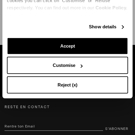
cookies you can click on "Customise" or "Refuse"
respectively. You can find out more in our
Cookie Policy.
EXPÉDITION ET RETOUR
AIDE
Show details
Accept
Trouvez une boutique près de chez vous
Customise
RECHERCHE BOUTIQUE
Reject (x)
RESTE EN CONTACT
S’ABONNER