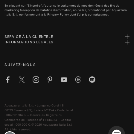
En cliquant sur "S'inscrire", j'autorise le traitement de mes données à des fins de
marketing (réception de bulletins d'information, nouvelles, promotions) par Aquazzura
Italia S.r.l., conformément à la
Privacy Policy
dont j'ai pris connaissance..
SERVICE À LA CLIENTÈLE
INFORMATIONS LÉGALES
SUIVEZ-NOUS
Aquazzura Italia S.r.l. - Lungarno Corsini 8,
50123 Florence (FI), Italie – N° TVA / Code fiscal
IT06263170489 – Inscrite au Registre du
Commerce de Florence n° FI-614374 – Capital
social 1 000 000 €. © 2026 Aquazzura Italia S.r.l.
All rights reserved.