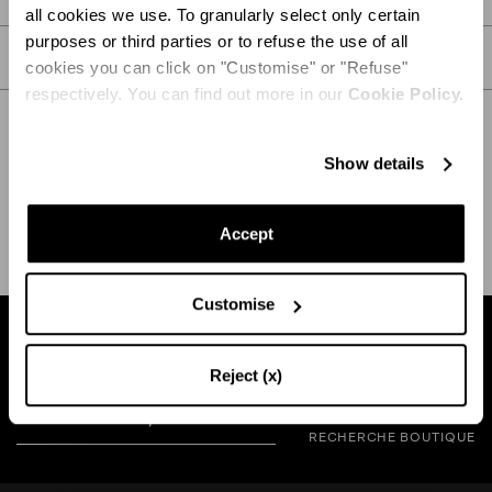
all cookies we use. To granularly select only certain
purposes or third parties or to refuse the use of all
SOIN
cookies you can click on "Customise" or "Refuse"
respectively. You can find out more in our
Cookie Policy.
Show details
EXPÉDITION ET RETOUR
AIDE
Accept
Customise
Trouvez une boutique près de chez vous
Reject (x)
RECHERCHE BOUTIQUE