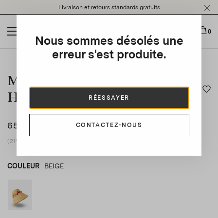
Please
Livraison et retours standards gratuits
note:
This
website
0
Nous sommes désolés une
includes
an
erreur s'est produite.
This is a carousel with auto-rotating slides. Activate any of t
accessibility
system.
Marea Crochet Maxi Bucket
Hat
RÉESSAYER
650 €
CONTACTEZ-NOUS
(21% vat included)
COULEUR
BEIGE
BEIGE
product_color_select_label