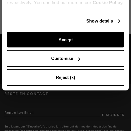
respectively. You can find out more in our
Cookie Policy.
EXPÉDITION ET RETOUR
AIDE
Reste en contact
Show details
Abonnez-vous à notre newsletter pour rester informé des
dernières actualités d'Aquazzura World.
Accept
Trouvez une boutique près de chez vous
Customise
CONTINUEZ À VOUS ABONNER
RECHERCHE BOUTIQUE
Reject (x)
RESTE EN CONTACT
S’ABONNER
En cliquant sur "S'inscrire", j'autorise le traitement de mes données à des fins de
marketing (réception de bulletins d'information, nouvelles, promotions) par Aquazzura