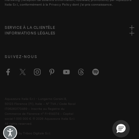
Italia S.r.l., conformément à la
Privacy Policy
dont j'ai pris connaissance..
SERVICE À LA CLIENTÈLE
INFORMATIONS LÉGALES
SUIVEZ-NOUS
Aquazzura Italia S.r.l. - Lungarno Corsini 8,
50123 Florence (FI), Italie – N° TVA / Code fiscal
IT06263170489 – Inscrite au Registre du
Commerce de Florence n° FI-614374 – Capital
social 1 000 000 €. © 2026 Aquazzura Italia S.r.l.
All rights reserved.
Accessibility
Powered by Triboo Digitale S.r.l.