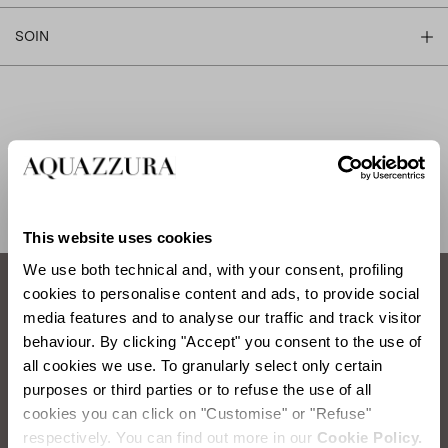
SOIN
EXPÉDITION ET RETOUR
AIDE
This website uses cookies
We use both technical and, with your consent, profiling
cookies to personalise content and ads, to provide social
media features and to analyse our traffic and track visitor
Comment prendre soin de vos chaussures
behaviour. By clicking "Accept" you consent to the use of
Aquazzura.
all cookies we use. To granularly select only certain
purposes or third parties or to refuse the use of all
cookies you can click on "Customise" or "Refuse"
NETTOYAGE DU SATIN
respectively. You can find out more in our
Cookie Policy.