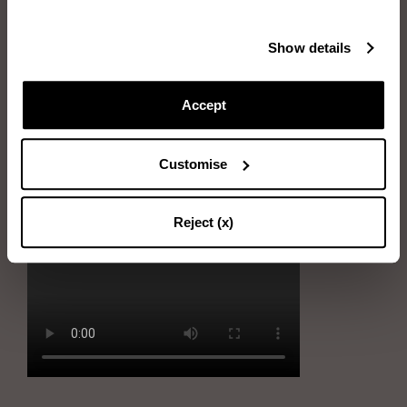
Articles dont vous aurez besoin: Eau, Savon neutre, Éponge, Chiffon
doux
Show details
Immerger l’éponge dans l’eau et l’essorer
Frotter doucement l’éponge sur les taches
Accept
Immerger l’éponge dans l’eau savonneuse et l’essorer
Customise
Enlever les taches en utilisant délicatement l’éponge
Sécher la chaussure avec le chiffon doux.
Reject (x)