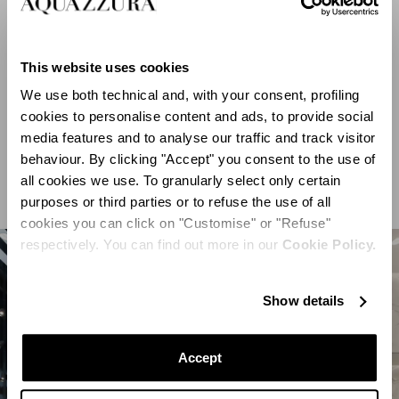
las paredes, representando un denso follaje y animales
sabaneros. Esta atmósfera alegre y elegante se ve
reforzada por alfombras de lana suave, expositores
This website uses cookies
lacados y una iluminación moderna, mientras que los
We use both technical and, with your consent, profiling
cookies to personalise content and ads, to provide social
azulejos portugueses artesanales crean una zona de
media features and to analyse our traffic and track visitor
exposición distintiva en el medio, junto con cómodas
behaviour. By clicking "Accept" you consent to the use of
sillas a rayas en blanco y negro.
all cookies we use. To granularly select only certain
purposes or third parties or to refuse the use of all
cookies you can click on "Customise" or "Refuse"
respectively. You can find out more in our
Cookie Policy.
Show details
Accept