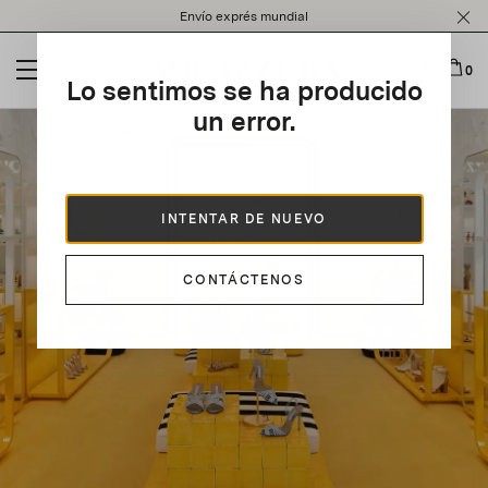
Please
Envío exprés mundial
note:
This
website
0
Lo sentimos se ha producido
includes
an
un error.
accessibility
system.
INTENTAR DE NUEVO
CONTÁCTENOS