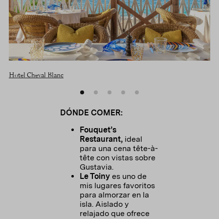
Hotel Cheval Blanc
Ho
DÓNDE COMER:
Fouquet’s
Restaurant,
ideal
para una cena tête-à-
tête con vistas sobre
Gustavia.
Le Toiny
es uno de
mis lugares favoritos
para almorzar en la
isla. Aislado y
relajado que ofrece