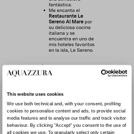
fantástica.
Me encanta el
Restaurante Le
Sereno Al Mare
por
su deliciosa cocina
italiana y se
encuentra en uno de
mis hoteles favoritos
en la isla, Le Sereno.
DÓNDE BEBER:
Shellona Restaurant
and Beach Club
es
ideal para tomar una
This website uses cookies
copa al atardecer o
un almuerzo tardío
We use both technical and, with your consent, profiling
con música y
cookies to personalise content and ads, to provide social
cócteles.
Le Tamarin
media features and to analyse our traffic and track visitor
Restaurant
, un lugar
behaviour. By clicking "Accept" you consent to the use of
relajante e ideal para
all cookies we use. To granularly select only certain