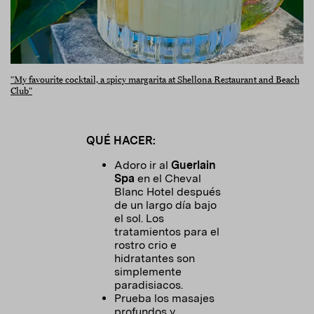
"My favourite cocktail, a spicy margarita at Shellona Restaurant and Beach
Club"
QUÉ HACER:
Adoro ir al
Guerlain
Spa
en el Cheval
Blanc Hotel después
de un largo día bajo
el sol. Los
tratamientos para el
rostro crio e
hidratantes son
simplemente
paradisiacos.
Prueba los masajes
profundos y