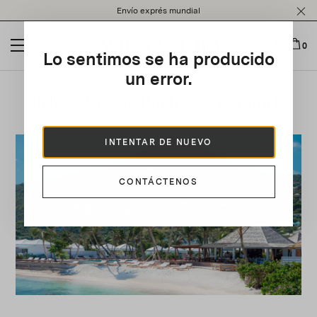
Please
Envío exprés mundial
note:
This
website
0
Lo sentimos se ha producido
includes
an
un error.
accessibility
Edgardo's St Barths City Guide
system.
INTENTAR DE NUEVO
CONTÁCTENOS