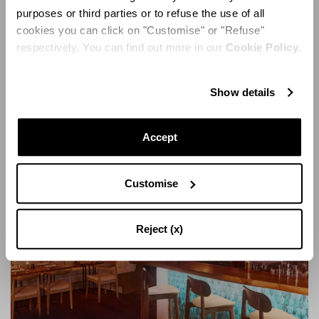
disfrutar de una copa
purposes or third parties or to refuse the use of all
o una cena en la
glorieta del jardín.
cookies you can click on "Customise" or "Refuse"
respectively. You can find out more in our
Cookie Policy.
Show details
Accept
Customise
Reject (x)