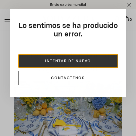
Please
Envío exprés mundial
note:
This
website
0
Lo sentimos se ha producido
includes
an
un error.
accessibility
system.
Inauguración de la boutique
INTENTAR DE NUEVO
Aquazzura Capri
CONTÁCTENOS