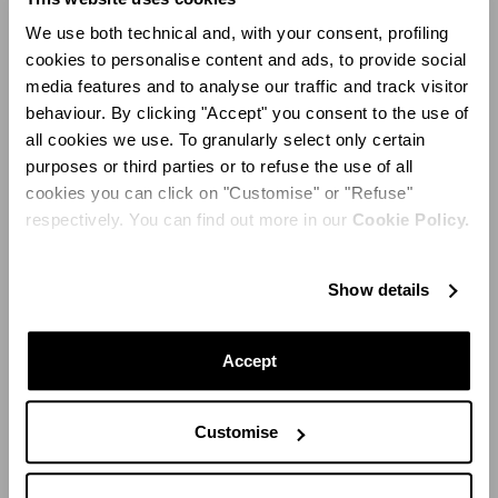
We use both technical and, with your consent, profiling
cookies to personalise content and ads, to provide social
media features and to analyse our traffic and track visitor
behaviour. By clicking "Accept" you consent to the use of
all cookies we use. To granularly select only certain
purposes or third parties or to refuse the use of all
cookies you can click on "Customise" or "Refuse"
En la isla de Capri, frente a las majestuosas rocas
respectively. You can find out more in our
Cookie Policy.
Faraglioni, Edgardo Osorio y un grupo de invitados
internacionales fueron los protagonistas de una
exclusiva cena con el tema «Cincuenta sombras de
Show details
azul». Para celebrar la apertura de la boutique
Aquazzura en la isla, se diseñó un montaje evocador del
Accept
ambiente vacacional de la costa, con una explosión de
vivos colores veraniegos. Para añadir una nota de
frescura, se utilizó el limón, tanto como símbolo gráfico
Customise
en las servilletas como marcador de posición.