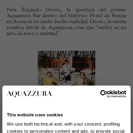
Para Edgardo Osorio, la apertura del primer
Aquazzura Bar dentro del histórico Hotel de Russie
en Roma es un sueño hecho realidad. Osorio, la mente
creativa detrás de Aquazzura, cree que “recibir es un
acto de amor y amistad”.
This website uses cookies
We use both technical and, with your consent, profiling
Y precisamente de la amistad nació este proyecto tan
cookies to personalise content and ads, to provide social
inspirador. “Edgardo y yo ideamos Aquazzura Bar