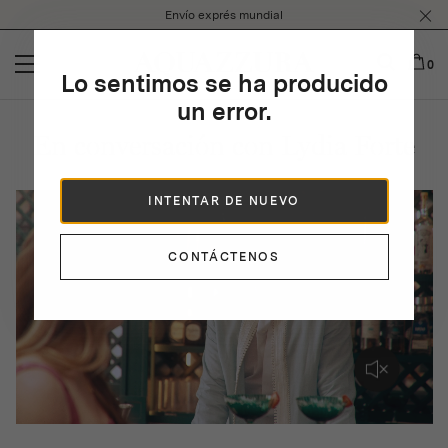
Please
Envío exprés mundial
note:
This
website
0
Lo sentimos se ha producido
includes
an
un error.
accessibility
En conversación con Lydia Forte
system.
INTENTAR DE NUEVO
CONTÁCTENOS