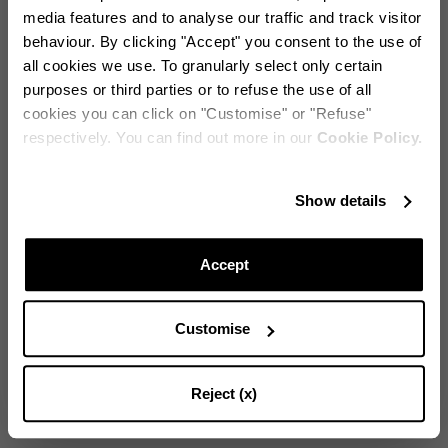
media features and to analyse our traffic and track visitor
durante unas vacaciones – relajados, riendo, rodeados
behaviour. By clicking "Accept" you consent to the use of
de amigos – y quisimos capturar esa vibra”, comenta
all cookies we use. To granularly select only certain
Lydia Forte, Directora de Alimentos y Bebidas de los
purposes or third parties or to refuse the use of all
hoteles Rocco Forte.
cookies you can click on "Customise" or "Refuse"
Mientras disfrutaban de una margarita – la bebida
respectively. You can find out more in our
Cookie Policy.
favorita de Osorio y protagonista del menú del bar –
los dos imaginaron este oasis encantado, inspirado en
¡Mantente siempre actualizado!
la colección de vajilla Aquazzura Casa Secret Garden.
Show details
Mire el video para experimentar el ambiente de este
Suscríbase a nuestro boletín informativo para estar al día de
jardín secreto y la complicidad entre ambos, además
las novedades del mundo Aquazzura.
del talento excepcional de Edgardo para crear el
Accept
cóctel perfecto. ¡Así que… a agitar!
Customise
CONTINUAR SUSCRIBIENDO
Reject (x)