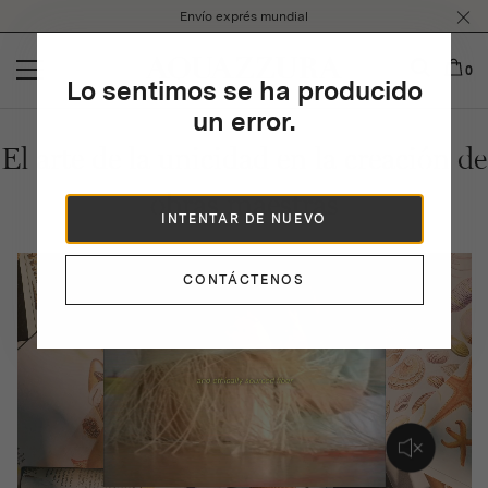
Please
Envío exprés mundial
note:
This
website
0
Lo sentimos se ha producido
includes
an
un error.
accessibility
El arte de la unicidad en la creación de
system.
obras maestras
INTENTAR DE NUEVO
CONTÁCTENOS