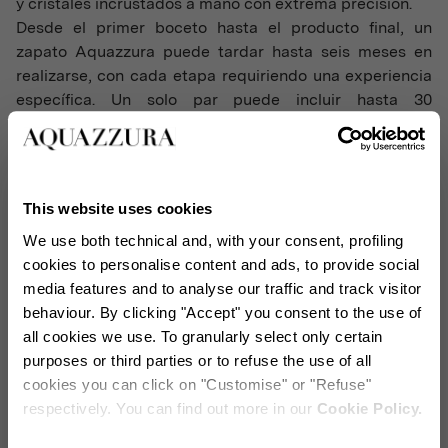
y cristales incrustados a mano con extrema precisión.
Desde el primer boceto hasta el producto final, un
zapato Aquazzura puede tardar hasta seis meses en
realizarse, con cada etapa requiriendo una experiencia
específica. Un solo par puede incluir hasta 30
componentes diferentes, todos ensamblados a mano
con estándares rigurosos. Cada suela brilla con la piña
dorada distintiva de la marca. Los patronistas
transforman los bocetos de Osorio en moldes únicos,
This website uses cookies
afinando los nuevos modelos para lograr un ajuste
We use both technical and, with your consent, profiling
perfecto y una sensación ligera. El diseño equilibra el
cookies to personalise content and ads, to provide social
peso en todo el pie, haciendo que los tacones
media features and to analyse our traffic and track visitor
Aquazzura sean excepcionalmente cómodos.
behaviour. By clicking "Accept" you consent to the use of
all cookies we use. To granularly select only certain
purposes or third parties or to refuse the use of all
cookies you can click on "Customise" or "Refuse"
respectively. You can find out more in our
Cookie Policy.