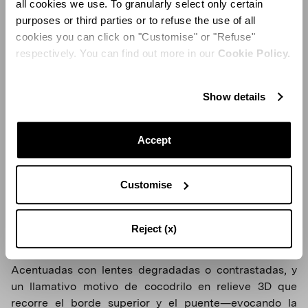
all cookies we use. To granularly select only certain
purposes or third parties or to refuse the use of all
cookies you can click on "Customise" or "Refuse"
respectively. You can find out more in our
Cookie Policy.
Show details
Accept
Bella
Customise
La audaz silueta Bella transforma el glamour de los años
70 en una declaración moderna: formas de aviador
Reject (x)
sobredimensionadas con influencia setentera en
acetato mate o translúcido en negro, gris claro y miel.
Acentuadas con lentes degradadas o contrastadas, y
un llamativo motivo de cocodrilo en relieve 3D que
recorre el borde superior y el puente—evocando la