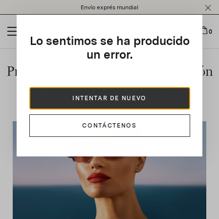
Please
Envío exprés mundial
note:
This
website
0
Lo sentimos se ha producido
includes
an
un error.
accessibility
Presentación de la primera colección
system.
de gafas de sol de Aquazzura
INTENTAR DE NUEVO
CONTÁCTENOS