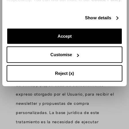
solicitudes del Usuario.
Show details
3.3. Registrazione account Sito
Los datos comunicados por los Usuarios
Accept
rellenando el formulario en la sección "Crea Tu
Cuenta" del Sitio serán tratados para: (i)
Customise
permitir al Usuario acceder a su área privada;
(ii) efectuar compras de Productos sin tener
Reject (x)
que ingresar cada vez los datos de contacto y
de envío; y (iii), en caso de consentimiento
expreso otorgado por el Usuario, para recibir el
newsletter y propuestas de compra
personalizadas. La base jurídica de este
tratamiento es la necesidad de ejecutar