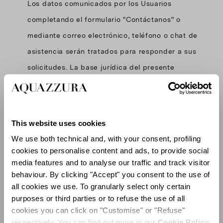
Los datos comunicados por los Usuarios
completando el formulario "Contáctanos" o
mediante correo electrónico, teléfono o chat de
asistencia serán tratados para responder a sus
solicitudes. La base jurídica del presente
tratamiento es la necesidad de ejecutar
medidas precontractuales y contractuales
solicitadas por el Usuario y cumplir las
This website uses cookies
obligaciones legales relacionadas. La
We use both technical and, with your consent, profiling
comunicación de los datos es necesaria para
cookies to personalise content and ads, to provide social
media features and to analyse our traffic and track visitor
permitir que Aquazzura reciba y responda a las
behaviour. By clicking "Accept" you consent to the use of
solicitudes de los Usuarios: por lo tanto, en
all cookies we use. To granularly select only certain
caso de no comunicar los datos, no será posible
purposes or third parties or to refuse the use of all
cookies you can click on "Customise" or "Refuse"
para Aquazzura dar seguimiento a las
respectively. You can find out more in our
Cookie Policy.