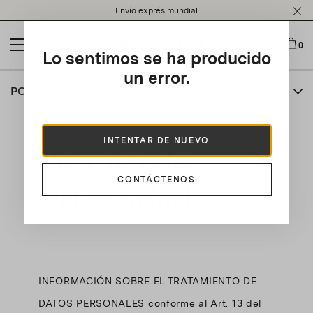
Please
Envío exprés mundial
note:
This
website
0
Lo sentimos se ha producido
includes
an
un error.
accessibility
POLÍTICA DE PRIVACIDAD
system.
INTENTAR DE NUEVO
Política de
Privacidad
CONTÁCTENOS
INFORMACIÓN SOBRE EL TRATAMIENTO DE
DATOS PERSONALES conforme al Art. 13 del