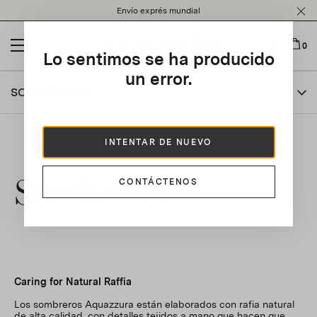
Please
Envío exprés mundial
note:
This
website
0
Lo sentimos se ha producido
includes
an
un error.
accessibility
SOMBRERORS
system.
INTENTAR DE NUEVO
Sombreros
CONTÁCTENOS
Caring for Natural Raffia
Los sombreros Aquazzura están elaborados con rafia natural
de alta calidad, con detalles tejidos a mano que hacen que