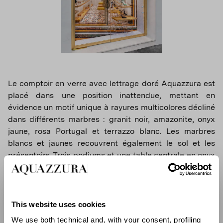
Le comptoir en verre avec lettrage doré Aquazzura est
placé dans une position inattendue, mettant en
évidence un motif unique à rayures multicolores décliné
dans différents marbres : granit noir, amazonite, onyx
jaune, rosa Portugal et terrazzo blanc. Les marbres
blancs et jaunes recouvrent également le sol et les
présentoirs. Trois podiums et une table centrale en onyx
jaune sont agrémentés d’une base en plexiglass
transparent pour une touche contemporaine. Les miroirs
sont construits de façon à créer un arc – un motif
distinctif de l’architecture de la ville – tandis qu’un
This website uses cookies
éclairage moderne et un coin salon recouvert de tissu
We use both technical and, with your consent, profiling