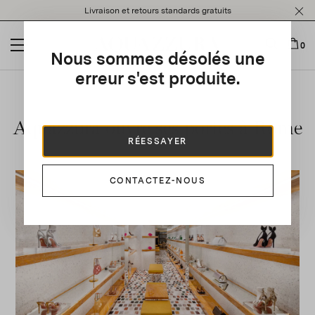
Please
Livraison et retours standards gratuits
note:
This
website
0
Nous sommes désolés une
includes
an
erreur s'est produite.
accessibility
system.
Aquazzura ouvre ses portes à Rome
RÉESSAYER
CONTACTEZ-NOUS