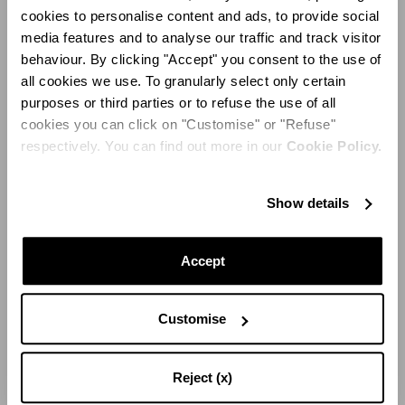
jaune ambre rehaussent l’atmosphère lumineuse et
cookies to personalise content and ads, to provide social
chaleureuse de l’espace.
media features and to analyse our traffic and track visitor
behaviour. By clicking "Accept" you consent to the use of
all cookies we use. To granularly select only certain
purposes or third parties or to refuse the use of all
cookies you can click on "Customise" or "Refuse"
respectively. You can find out more in our
Cookie Policy.
Show details
Accept
Customise
Reject (x)
Conçue par le studio Casa do Passadiço, cette boutique