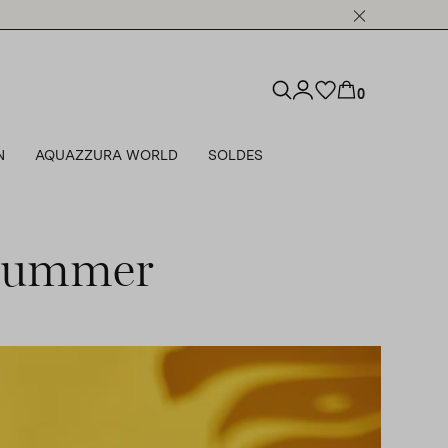
0
N
AQUAZZURA WORLD
SOLDES
 Summer