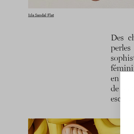
Isla Sandal Flat
Des ch
perle
sophi
fémini
en ver
de co
escapad