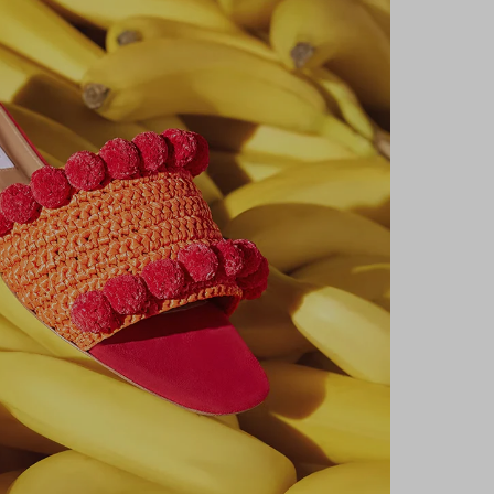
n contact
 à notre newsletter pour rester informé des dernières
'Aquazzura World.