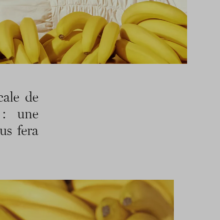
cale de
 : une
ous fera