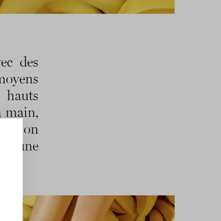
CONTINUEZ À VOUS ABONNER
vec des
moyens
 hauts
a main,
plosion
ur une