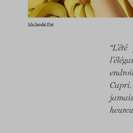
Isla Sandal Flat
“L’été
l’éléga
endroi
Capri.
jamais
heureu