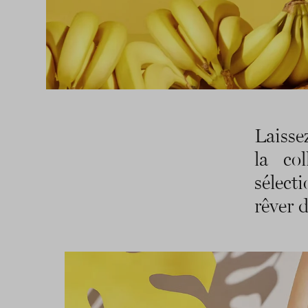
Laisse
la co
sélecti
rêver 