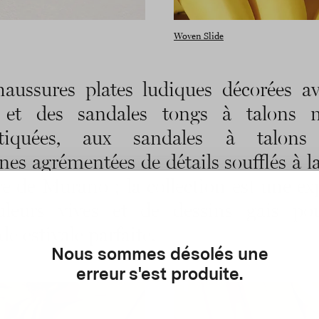
Woven Slide
aussures plates ludiques décorées a
s et des sandales tongs à talons 
stiquées, aux sandales à talons
nes agrémentées de détails soufflés à l
re de Murano ; la collection est une ex
uleurs vives et de dessins gais po
e estivale parfaite.
Nous sommes désolés une
erreur s'est produite.