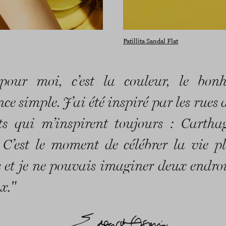
Patillita Sandal Flat
 pour moi, c’est la couleur, le bon
nce simple. J’ai été inspiré par les rues
ts qui m’inspirent toujours : Cartha
 C’est le moment de célébrer la vie p
 et je ne pouvais imaginer deux endroi
x."