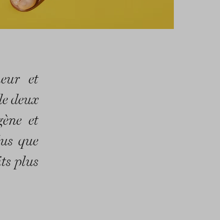
heur et
 de deux
gène et
lus que
ts plus