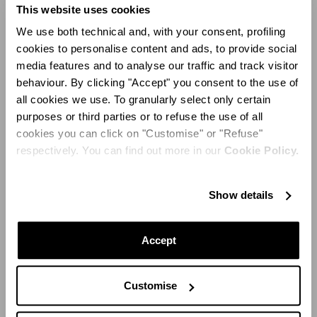
maison tout en adaptant le look à chaque emplacement
This website uses cookies
: le prestigieux Salhia Mall, destination phare du
We use both technical and, with your consent, profiling
shopping de luxe à Koweït City ; le tout nouveau
cookies to personalise content and ads, to provide social
Marassi Mall en bord de mer à Bahreïn ; le Centriya Mall
media features and to analyse our traffic and track visitor
à Riyad ; et le Al Khayyat Mall à Djeddah.
behaviour. By clicking "Accept" you consent to the use of
all cookies we use. To granularly select only certain
purposes or third parties or to refuse the use of all
cookies you can click on "Customise" or "Refuse"
respectively. You can find out more in our
Cookie Policy.
Show details
Accept
Customise