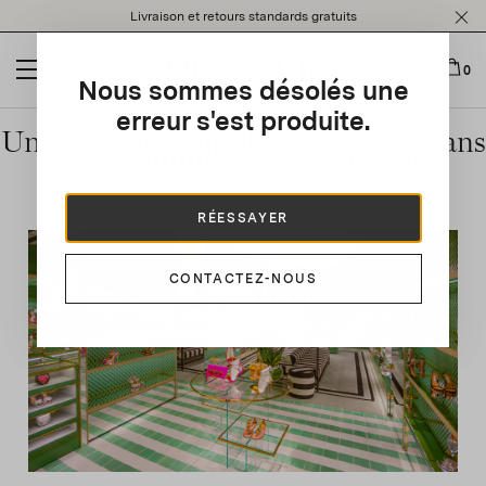
Please
Livraison et retours standards gratuits
note:
This
website
0
Nous sommes désolés une
includes
an
erreur s'est produite.
Une série de nouvelles ouvertures dans
accessibility
le style inimitable d’Aquazzura
system.
RÉESSAYER
CONTACTEZ-NOUS