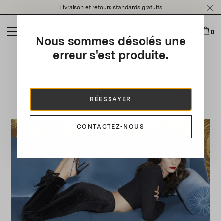
Please
Livraison et retours standards gratuits
note:
This
website
0
Nous sommes désolés une
includes
an
erreur s'est produite.
accessibility
system.
Resort 2024 Collection
RÉESSAYER
CONTACTEZ-NOUS