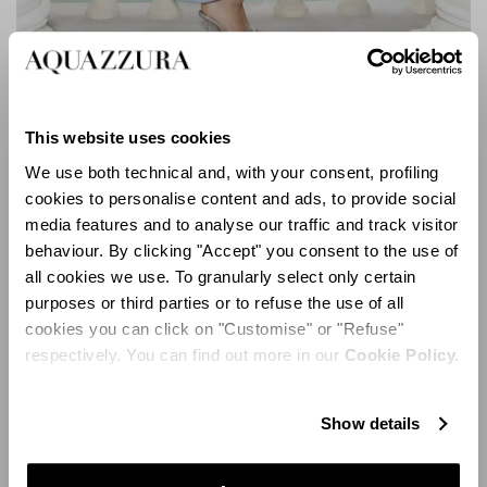
Rock Chic Mule 105
This website uses cookies
We use both technical and, with your consent, profiling
La collection Resort 2024 offre également une
cookies to personalise content and ads, to provide social
revisitation de plusieurs modèles classiques de la
media features and to analyse our traffic and track visitor
Maison, comme l'escarpin slingback Gatsby, proposé
behaviour. By clicking "Accept" you consent to the use of
dans des teintes plus foncées. Toujours fortement
all cookies we use. To granularly select only certain
influencées par les années folles, les décorations
purposes or third parties or to refuse the use of all
scintillantes se mêlent aux bouts pointus typiques de la
cookies you can click on "Customise" or "Refuse"
marque pour une élégance intemporelle. L’escarpin
respectively. You can find out more in our
Cookie Policy.
slingback Forbidden Love s’inspire d’un monde plus
séduisant, avec son daim noir et son mesh transparent
parsemés d’une fraîche pluie de cristaux. Le très
Show details
convoité escarpin Love Affair expérimente le cuir à effet
miroir, qui le rend idéal pour être porté du matin