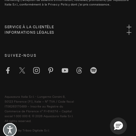
Italia S.r.l., conformément à la
Privacy Policy
dont j'ai pris connaissance..
SERVICE À LA CLIENTÈLE
INFORMATIONS LÉGALES
SUIVEZ-NOUS
Aquazzura Italia S.r.l. - Lungarno Corsini 8,
50123 Florence (FI), Italie – N° TVA / Code fiscal
IT06263170489 – Inscrite au Registre du
Commerce de Florence n° FI-614374 – Capital
social 1 000 000 €. © 2026 Aquazzura Italia S.r.l.
All rights reserved.
Accessibility
Powered by Triboo Digitale S.r.l.