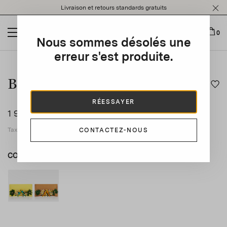
Please
Livraison et retours standards gratuits
note:
This
website
0
Nous sommes désolés une
includes
an
erreur s'est produite.
This is a carousel with auto-rotating slides. Activate any of t
accessibility
system.
Birdsong Clutch
RÉESSAYER
1 905 $CA
Taxes applicables incluses
CONTACTEZ-NOUS
COULEUR
MARRON
JAUNE
product_color_select_label
MARRON