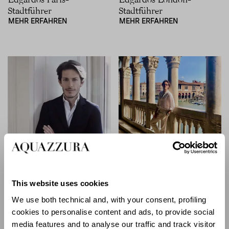
Stadtführer
Stadtführer
MEHR ERFAHREN
MEHR ERFAHREN
STADTFÜHRER
- 30, AUG 2022
STADTFÜHRER
- 20, APR 2022
This website uses cookies
Edgardos Mailand-
Edgardos Venedig-
Stadtführer
Stadtführer
We use both technical and, with your consent, profiling
MEHR ERFAHREN
MEHR ERFAHREN
cookies to personalise content and ads, to provide social
media features and to analyse our traffic and track visitor