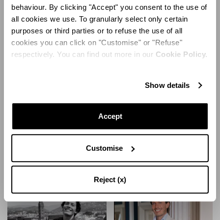
behaviour. By clicking "Accept" you consent to the use of
all cookies we use. To granularly select only certain
purposes or third parties or to refuse the use of all
cookies you can click on "Customise" or "Refuse"
respectively. You can find out more in our
Cookie Policy.
Show details
Accept
STADTFÜHRER
- 14, JUL 2021
STADTFÜHRER
- 15, MRZ 2021
Edgardos Istanbul-
Edgardos St-Barths-
Customise
Stadtführer
Stadtführer
MEHR ERFAHREN
MEHR ERFAHREN
Reject (x)