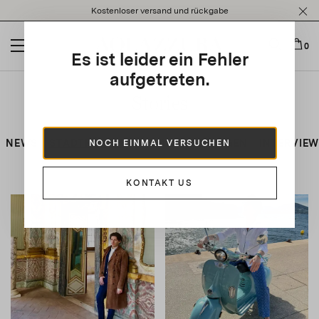
Please
Kostenloser versand und rückgabe
note:
This
website
0
Es ist leider ein Fehler
includes
an
aufgetreten.
accessibility
Stories
system.
NEWS
STADTFÜHRER
VERANSTALTUNGEN
INTERVIE
NOCH EINMAL VERSUCHEN
KONTAKT US