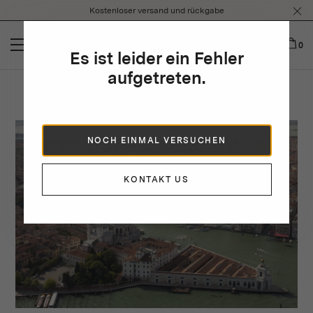
Please
Kostenloser versand und rückgabe
note:
This
website
0
Es ist leider ein Fehler
includes
an
aufgetreten.
accessibility
Edgardo's Venice Biennale City Guide
system.
NOCH EINMAL VERSUCHEN
KONTAKT US