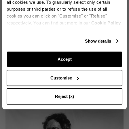
all cookies we use. To granularly select only certain
purposes or third parties or to refuse the use of all
cookies you can click on "Customise" or "Refuse"
respectively. You can find out more in our
Cookie Policy.
Bleibe immer auf dem laufenden!
Show details
Abonnieren Sie unseren Newsletter, um über Aquazzura World
auf dem Laufenden zu bleiben.
Accept
Customise
WEITER ABONNIEREN
Planète Lalanne, curate by Jérôme Neutres
Reject (x)