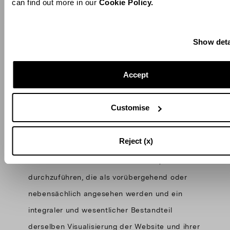
ihrer Inhalte in irgendeiner Weise oder Form,
can find out more in our
Cookie Policy.
vollständig oder teilweise, zu genehmigen oder
zu untersagen. In Bezug auf die Nutzung der
Show deta
Website sind Sie nur berechtigt:
Accept
(i) die Website und ihre Inhalte anzusehen;
Customise
(ii) alle anderen vorübergehenden
Reject (x)
Vervielfältigungshandlungen, ohne einen
bestimmten wirtschaftlichen Zweck,
durchzuführen, die als vorübergehend oder
nebensächlich angesehen werden und ein
integraler und wesentlicher Bestandteil
derselben Visualisierung der Website und ihrer