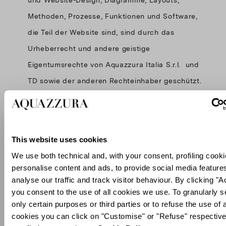
und Website-Design, Diagramme, Layouts,
Methoden, Prozesse, Funktionen und Software,
die Teil der Website sind, sind durch das
Urheberrecht und andere geistige
Eigentumsrechte von Aquazzura Italia S.r.l. und
TD sowie der anderen Rechteinhaber geschützt.
Die vollständige oder teilweise Reproduktion
der Website und ihres Inhalts in irgendeiner
Form ohne die ausdrückliche schriftliche
This website uses cookies
Zustimmung von Aquazzura Italia S.r.l. und TD
We use both technical and, with your consent, profiling cooki
ist untersagt. Aquazzura Italia S.r.l. und TD
personalise content and ads, to provide social media feature
haben das ausschließliche Recht, die direkte
analyse our traffic and track visitor behaviour. By clicking "A
you consent to the use of all cookies we use. To granularly s
oder indirekte, vorübergehende oder
only certain purposes or third parties or to refuse the use of a
dauerhafte Vervielfältigung der Website und
cookies you can click on "Customise" or "Refuse" respective