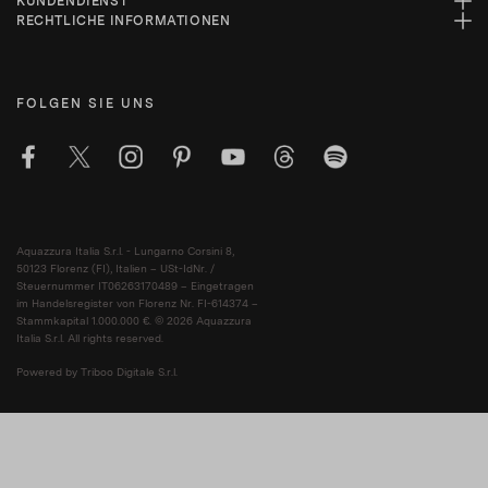
KUNDENDIENST
RECHTLICHE INFORMATIONEN
FOLGEN SIE UNS
Aquazzura Italia S.r.l. - Lungarno Corsini 8,
50123 Florenz (FI), Italien – USt-IdNr. /
Steuernummer IT06263170489 – Eingetragen
im Handelsregister von Florenz Nr. FI-614374 –
Stammkapital 1.000.000 €. © 2026 Aquazzura
Italia S.r.l. All rights reserved.
Powered by Triboo Digitale S.r.l.