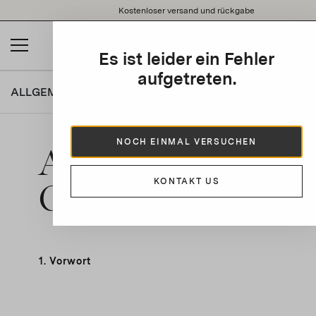
Please
Kostenloser versand und rückgabe
note:
This
website
Es ist leider ein Fehler
includes
an
aufgetreten.
accessibility
ALLGEMEINE BENUTZUNGSBEDINGUNGEN
system.
NOCH EINMAL VERSUCHEN
Allgemeine
Geschäftsbedingu
KONTAKT US
1.
Vorwort