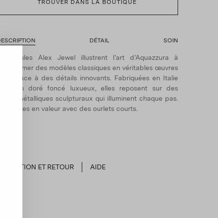
TROUVER DANS LA BOUTIQUE
ESCRIPTION
DÉTAIL
SOIN
es mules Alex Jewel illustrent l’art d’Aquazzura à
ransformer des modèles classiques en véritables œuvres
’art grâce à des détails innovants. Fabriquées en Italie
n satin doré foncé luxueux, elles reposent sur des
alons métalliques sculpturaux qui illuminent chaque pas.
ettez-les en valeur avec des ourlets courts.
EXPÉDITION ET RETOUR
AIDE