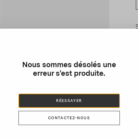
D
C
t
d
e
t
Nous sommes désolés une
M
erreur s'est produite.
RÉESSAYER
CONTACTEZ-NOUS