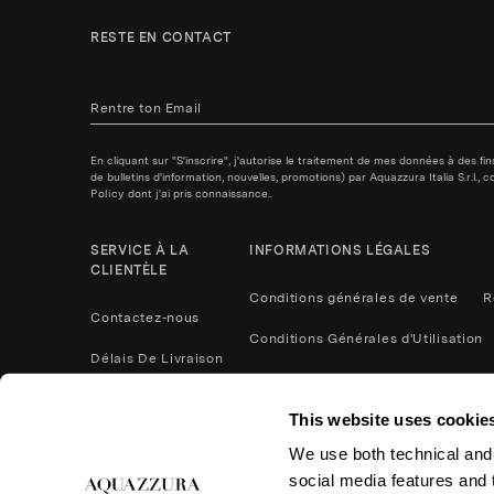
RESTE EN CONTACT
En cliquant sur "S'inscrire", j'autorise le traitement de mes données à des f
de bulletins d'information, nouvelles, promotions) par Aquazzura Italia S.r.l.
Policy
dont j'ai pris connaissance..
SERVICE À LA
INFORMATIONS LÉGALES
CLIENTÈLE
Conditions générales de vente
R
Contactez-nous
Conditions Générales d'Utilisation
Délais De Livraison
Politique de confidentialité
Méthodes De Paiement
This website uses cookie
Cookies
Contactez nous
We use both technical and,
Retours et remboursements
social media features and t
Entretien du Produit