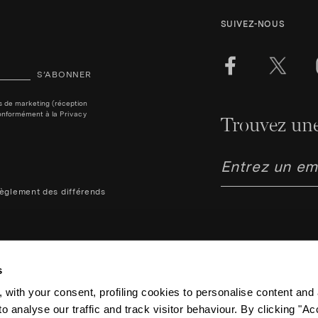
SUIVEZ-NOUS
S’ABONNER
ins de marketing (réception
, conformément à la
Privacy
Trouvez une
èglement des différends
s
 with your consent, profiling cookies to personalise content and 
o analyse our traffic and track visitor behaviour. By clicking "A
Aquazzura Italia S.r.l. - Lung