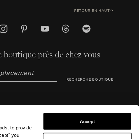
RETOUR EN HAUT
 boutique près de chez vous
RECHERCHE BOUTIQUE
Accept
ads, to provide
ccept" you
arno Corsini 8, 50123 Florence (FI), Italie – N° TVA /