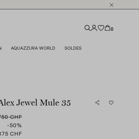
0
N
AQUAZZURA WORLD
SOLDES
Alex Jewel Mule 35
750 CHF
-50
%
375 CHF