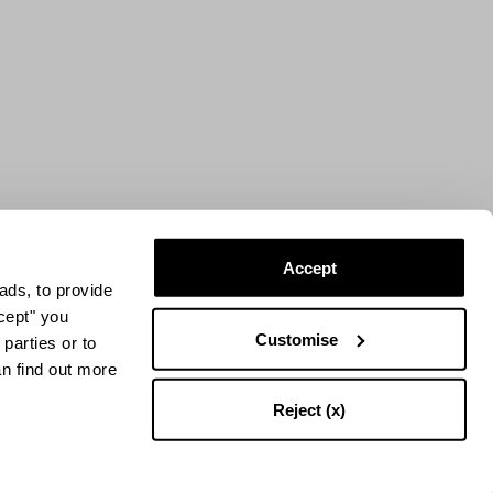
Accept
ads, to provide
ccept" you
Customise
parties or to
an find out more
Reject (x)