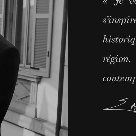
« Je v
s’insp
histor
régio
contemp